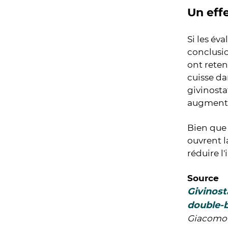
Un effe
Si les év
conclusio
ont reten
cuisse da
givinosta
augment
Bien que 
ouvrent l
réduire l'
Source
Givinost
double-b
Giacomo P