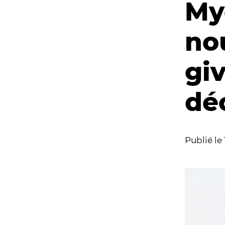
My
no
giv
dé
Publié le