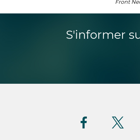
Front Neu
S'informer s
Suivez-
nous
(FR)