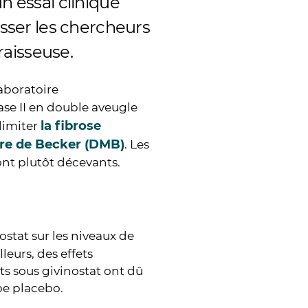
n essai clinique
esser les chercheurs
graisseuse.
aboratoire
ase II en double aveugle
la fibrose
 limiter
re de Becker (DMB)
. Les
ont plutôt décevants.
ostat sur les niveaux de
lleurs, des effets
ts sous givinostat ont dû
pe placebo.