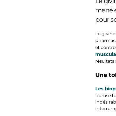
Le givi
mené en
pour so
Le givino
pharmace
et contrô
muscula
résultats
Une to
Les biop
fibrose to
indésirab
interromp