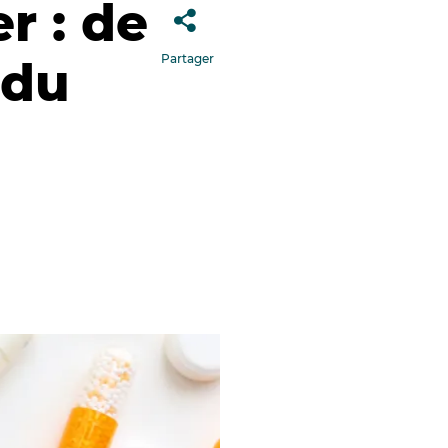
r : de
Partager
 du