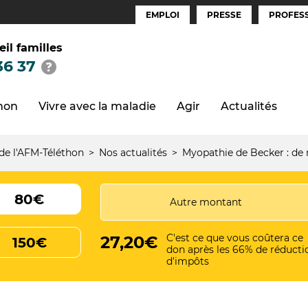
EMPLOI
PRESSE
PROFESS
Espaces
(FR)
eil familles
36 37
thon
Vivre avec la maladie
Agir
Actualités
 de l'AFM-Téléthon
Nos actualités
Myopathie de Becker : de 
80€
C'est ce que vous coûtera ce
27,20€
150€
don après les 66% de réducti
d'impôts