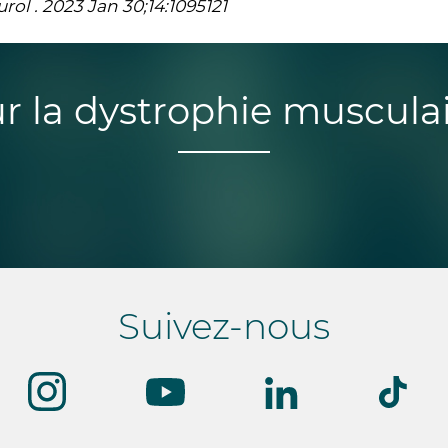
rol . 2023 Jan 30;14:1095121
ur la dystrophie muscula
Suivez-nous