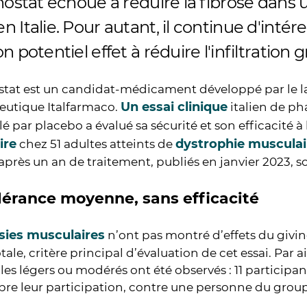
nostat échoue à réduire la fibrose dans u
 Italie. Pour autant, il continue d'intér
n potentiel effet à réduire l'infiltration 
stat est un candidat-médicament développé par le l
Un essai clinique
utique Italfarmaco.
italien de ph
lé par placebo a évalué sa sécurité et son efficacité à
ire
dystrophie musculai
chez 51 adultes atteints de
 après un an de traitement, publiés en janvier 2023, s
lérance moyenne, sans efficacité
sies musculaires
n’ont pas montré d’effets du givin
tale, critère principal d’évaluation de cet essai. Par ai
les légers ou modérés ont été observés : 11 participan
re leur participation, contre une personne du grou