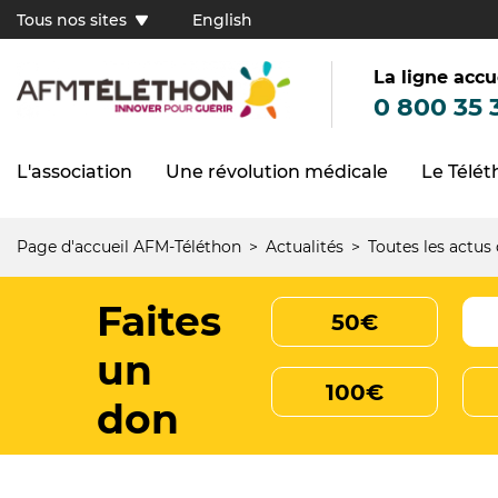
Aller
Tous nos sites
English
au
Tous
contenu
principal
nos
sites
La ligne accu
(FR)
0 800 35 
L'association
Une révolution médicale
Le Télé
Navigation
principale
Page d'accueil AFM-Téléthon
Actualités
Toutes les actus
Fil
d'Ariane
Faites
50€
un
100€
don