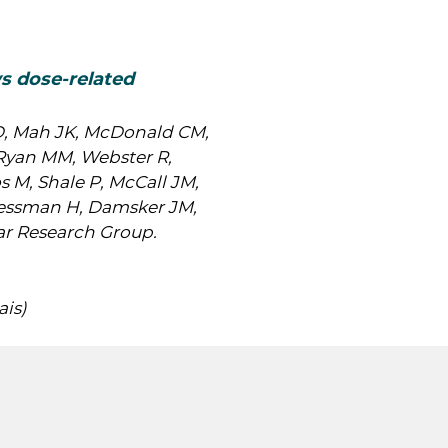
s dose-related
D, Mah JK, McDonald CM,
, Ryan MM, Webster R,
s M, Shale P, McCall JM,
Dressman H, Damsker JM,
ar Research Group.
ais)