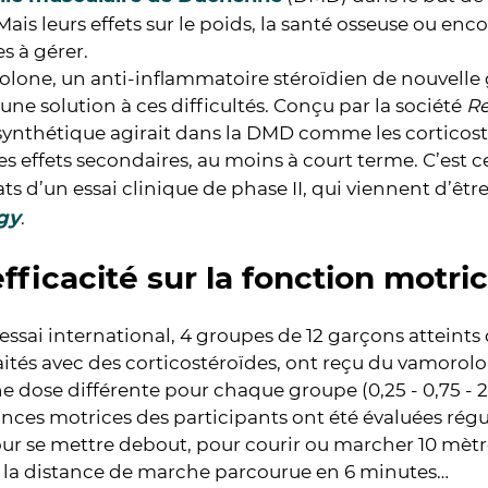
ais leurs effets sur le poids, la santé osseuse ou enc
s à gérer.
lone, un anti-inflammatoire stéroïdien de nouvelle 
une solution à ces difficultés. Conçu par la société
R
synthétique agirait dans la DMD comme les corticost
les effets secondaires, au moins à court terme. C’est
tats d’un essai clinique de phase II, qui viennent d’êtr
gy
.
fficacité sur la fonction motri
essai international, 4 groupes de 12 garçons atteints
aités avec des corticostéroïdes, ont reçu du vamorol
e dose différente pour chaque groupe (0,25 - 0,75 - 2
ces motrices des participants ont été évaluées rég
ur se mettre debout, pour courir ou marcher 10 mèt
 la distance de marche parcourue en 6 minutes…