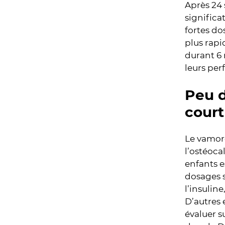
Après 24
significa
fortes do
plus rap
durant 6 
leurs per
Peu d
court
Le vamoro
l’ostéoca
enfants e
dosages 
l’insulin
D’autres 
évaluer s