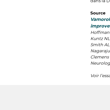
dans la 
Source
Vamorol
improve
Hoffman 
Kuntz NL,
Smith AL,
Nagaraju
Clemens 
Neurolog
Voir l’ess
Suivez-
nous
(FR)