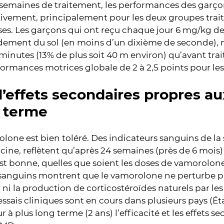
 semaines de traitement, les performances des garço
tivement, principalement pour les deux groupes trait
ses. Les garçons qui ont reçu chaque jour 6 mg/kg d
idement du sol (en moins d’un dixième de seconde),
minutes (13% de plus soit 40 m environ) qu’avant tr
formances motrices globale de 2 à 2,5 points pour les
’effets secondaires propres au
 terme
lone est bien toléré. Des indicateurs sanguins de l
lcine, reflètent qu’après 24 semaines (près de 6 mois)
st bonne, quelles que soient les doses de vamorolone
sanguins montrent que le vamorolone ne perturbe p
e, ni la production de corticostéroïdes naturels par le
essais cliniques sont en cours dans plusieurs pays (É
ur à plus long terme (2 ans) l’efficacité et les effets