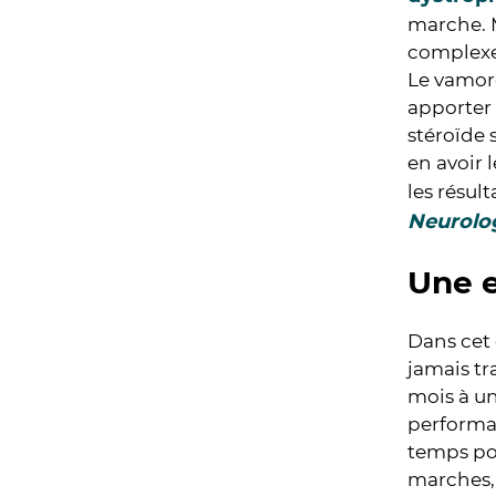
marche. M
complexe
Le vamoro
apporter 
stéroïde 
en avoir 
les résul
Neurolo
Une e
Dans cet 
jamais tr
mois à un
performan
temps po
marches,