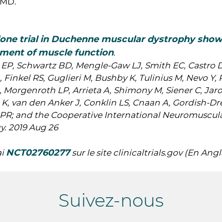
DMD.
one trial in Duchenne muscular dystrophy show
ment of muscle function
.
EP, Schwartz BD, Mengle-Gaw LJ, Smith EC, Castro 
 Finkel RS, Guglieri M, Bushby K, Tulinius M, Nevo Y
 Morgenroth LP, Arrieta A, Shimony M, Siener C, Jaro
 K, van den Anker J, Conklin LS, Cnaan A, Gordish-
PR; and the Cooperative International Neuromuscul
y. 2019 Aug 26
NCT02760277
ai
sur le site clinicaltrials.gov (En Angl
Suivez-nous