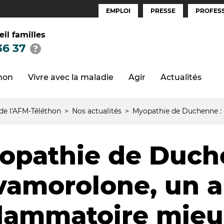
EMPLOI
PRESSE
PROFESS
Espaces
(FR)
eil familles
36 37
thon
Vivre avec la maladie
Agir
Actualités
 de l'AFM-Téléthon
Nos actualités
Myopathie de Duchenne : 
opathie de Duch
 vamorolone, un a
flammatoire mie