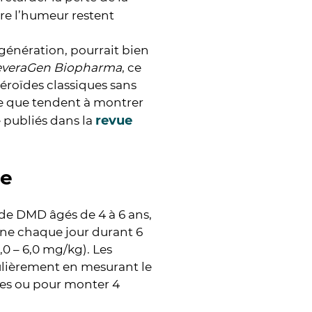
ore l’humeur restent
génération, pourrait bien
everaGen Biopharma
, ce
éroïdes classiques sans
 ce que tendent à montrer
revue
e publiés dans la
ce
 de DMD âgés de 4 à 6 ans,
one chaque jour durant 6
,0 – 6,0 mg/kg). Les
ulièrement en mesurant le
res ou pour monter 4