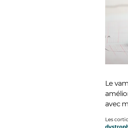
Le vam
amélio
avec m
Les corti
dystrop