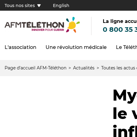
Aller
Tous nos sites
English
au
Tous
contenu
principal
nos
sites
La ligne accu
(FR)
0 800 35 
L'association
Une révolution médicale
Le Télé
Navigation
principale
Page d'accueil AFM-Téléthon
Actualités
Toutes les actus
Fil
d'Ariane
My
le
in