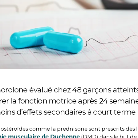
orolone évalué chez 48 garçons attein
rer la fonction motrice après 24 semain
oins d’effets secondaires à court terme
costéroïdes comme la prednisone sont prescrits dès l
hie musculaire de Duchenne
(DMD) dans le but de r