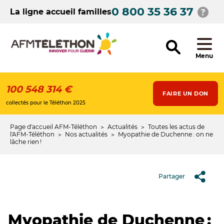
Aller
0 800 35 36 37
au
La ligne accueil familles
contenu
principal
Menu
100 548 314 €
FAIRE UN DON
collectés pour le Téléthon 2025
Page d'accueil AFM-Téléthon
Actualités
Toutes les actus de
Fil
l'AFM-Téléthon
Nos actualités
Myopathie de Duchenne : on ne
lâche rien !
d'Ariane
Partager
Myopathie de Duchenne :