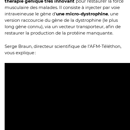
thérapie génique très innovant
pour restaurer la force
musculaire des malades. Il consiste à injecter par voie
intraveineuse le gène d’
une micro-dystrophine
, une
version raccourcie du gène de la dystrophine (le plus
long gène connu), via un vecteur transporteur, afin de
restaurer la production de la protéine manquante.
Serge Braun, directeur scientifique de l’AFM-Téléthon,
vous explique :