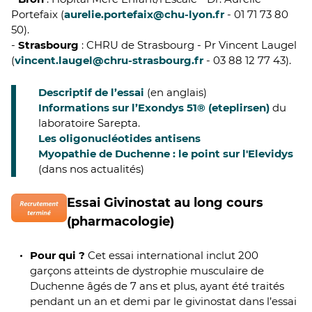
Portefaix (
aurelie.portefaix@chu-lyon.fr
- 01 71 73 80
50).
-
Strasbourg
: CHRU de Strasbourg - Pr Vincent Laugel
(
vincent.laugel@chru-strasbourg.fr
- 03 88 12 77 43).
Descriptif de l’essai
(en anglais)
Informations sur l’Exondys 51® (eteplirsen)
du
laboratoire Sarepta.
Les oligonucléotides antisens
Myopathie de Duchenne : le point sur l'Elevidys
(dans nos actualités)
Essai Givinostat au long cours
(pharmacologie)
Pour qui ?
Cet essai international inclut 200
garçons atteints de dystrophie musculaire de
Duchenne âgés de 7 ans et plus, ayant été traités
pendant un an et demi par le givinostat dans l’essai