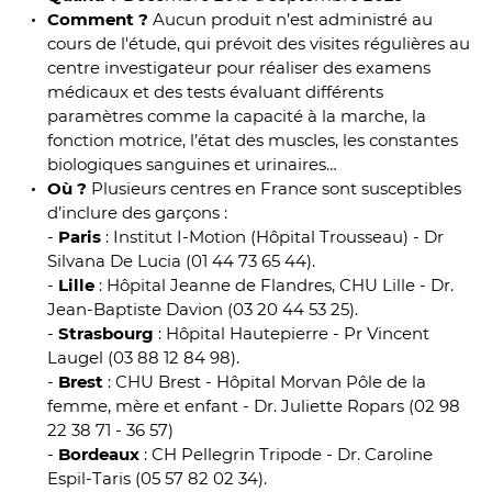
Comment ?
Aucun produit n’est administré au
cours de l'étude, qui prévoit des visites régulières au
centre investigateur pour réaliser des examens
médicaux et des tests évaluant différents
paramètres comme la capacité à la marche, la
fonction motrice, l’état des muscles, les constantes
biologiques sanguines et urinaires…
Où ?
Plusieurs centres en France sont susceptibles
d’inclure des garçons :
-
Paris
: Institut I-Motion (Hôpital Trousseau) - Dr
Silvana De Lucia (01 44 73 65 44).
-
Lille
: Hôpital Jeanne de Flandres, CHU Lille - Dr.
Jean-Baptiste Davion (03 20 44 53 25).
-
Strasbourg
: Hôpital Hautepierre - Pr Vincent
Laugel (03 88 12 84 98).
-
Brest
: CHU Brest - Hôpital Morvan Pôle de la
femme, mère et enfant - Dr. Juliette Ropars (02 98
22 38 71 - 36 57)
-
Bordeaux
: CH Pellegrin Tripode - Dr. Caroline
Espil-Taris (05 57 82 02 34).