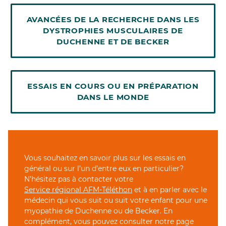
AVANCÉES DE LA RECHERCHE DANS LES
DYSTROPHIES MUSCULAIRES DE
DUCHENNE ET DE BECKER
ESSAIS EN COURS OU EN PRÉPARATION
DANS LE MONDE
Vous souhaitez en savoir plus sur les essais en
général ou sur l’un d’entre eux en particulier?
N’hésitez pas à contacter votre
Service régional AFM-Téléthon
et à en parler avec le
médecin qui vous suit ou suit votre enfant pour une
myopathie de Duchenne ou de Becker. En
complément, vous pouvez consulter notre page