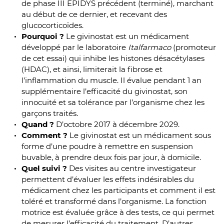
de phase III EPIDYS précédent (terminé), marchant
au début de ce dernier, et recevant des
glucocorticoïdes.
Pourquoi ?
Le givinostat est un médicament
développé par le laboratoire
Italfarmaco
(promoteur
de cet essai) qui inhibe les histones désacétylases
(HDAC), et ainsi, limiterait la fibrose et
l’inflammation du muscle. Il évalue pendant 1 an
supplémentaire l’efficacité du givinostat, son
innocuité et sa tolérance par l’organisme chez les
garçons traités.
Quand ?
D’octobre 2017 à décembre 2029.
Comment ?
Le givinostat est un médicament sous
forme d’une poudre à remettre en suspension
buvable, à prendre deux fois par jour, à domicile.
Quel suivi ?
Des visites au centre investigateur
permettent d’évaluer les effets indésirables du
médicament chez les participants et comment il est
toléré et transformé dans l’organisme. La fonction
motrice est évaluée grâce à des tests, ce qui permet
de mesurer l’efficacité du traitement. D’autres