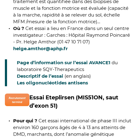
traitement est quantifiée dans des biopsies de
muscle et la fonction motrice est évaluée (capacité
à la marche, rapidité à se relever du sol, échelle
MFM /mesure de la fonction motrice)…
Où ?
Cet essai a lieu en France dans un seul centre
investigateur : Garches : Hôpital Raymond Poincaré
- Pr. Helge Amthor (01 47 10 71 07)
helge.amthor@aphp.fr
Page d’information sur l’essai AVANCE1
du
laboratoire SQY-Therapeutics
Descriptif de l’essai
(en anglais)
Les oligonucléotides antisens
Essai Eteplirsen (MIS51ON, saut
d’exon 51)
Pour qui ?
Cet essai international de phase III inclut
environ 160 garçons âgés de 4 à 13 ans atteints de
DMD, marchants, dont l’anomalie génétique