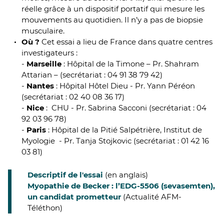
réelle grâce à un dispositif portatif qui mesure les
mouvements au quotidien. Il n’y a pas de biopsie
musculaire.
Où ?
Cet essai a lieu de France dans quatre centres
investigateurs :
-
Marseille
: Hôpital de la Timone – Pr. Shahram
Attarian – (secrétariat : 04 91 38 79 42)
-
Nantes
: Hôpital Hôtel Dieu - Pr. Yann Péréon
(secrétariat : 02 40 08 36 17)
-
Nice
: CHU - Pr. Sabrina Sacconi (secrétariat : 04
92 03 96 78)
-
Paris
: Hôpital de la Pitié Salpétrière, Institut de
Myologie
- Pr. Tanja Stojkovic (secrétariat : 01 42 16
03 81)
Descriptif de l'essai
(en anglais)
Myopathie de Becker : l’EDG-5506 (sevasemten),
un candidat prometteur
(Actualité AFM-
Téléthon)