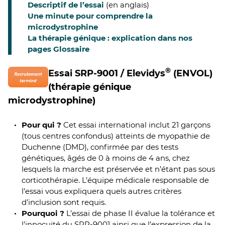
Descriptif de l’essai
(en anglais)
Une minute pour comprendre la
microdystrophine
La thérapie génique : explication dans nos
pages Glossaire
®
Essai SRP-9001 / Elevidys
(ENVOL)
(thérapie génique
microdystrophine)
Pour qui ?
Cet essai international inclut 21 garçons
(tous centres confondus) atteints de myopathie de
Duchenne (DMD), confirmée par des tests
génétiques, âgés de 0 à moins de 4 ans, chez
lesquels la marche est préservée et n’étant pas sous
corticothérapie. L’équipe médicale responsable de
l’essai vous expliquera quels autres critères
d’inclusion sont requis.
Pourquoi ?
L’essai de phase II évalue la tolérance et
l’innocuité du SRP-9001 ainsi que l’expression de la