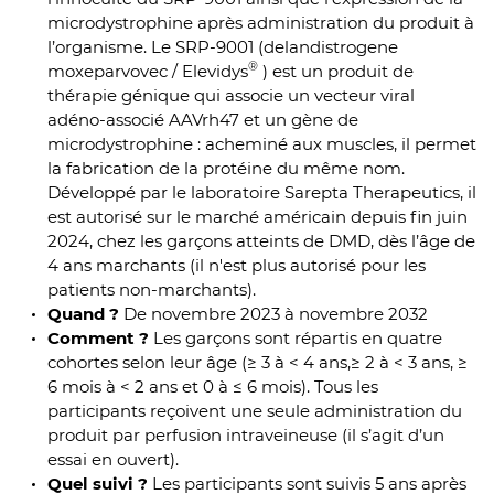
microdystrophine après administration du produit à
l’organisme. Le SRP-9001 (delandistrogene
®
moxeparvovec / Elevidys
) est un produit de
thérapie génique qui associe un vecteur viral
adéno-associé AAVrh47 et un gène de
microdystrophine : acheminé aux muscles, il permet
la fabrication de la protéine du même nom.
Développé par le laboratoire Sarepta Therapeutics, il
est autorisé sur le marché américain depuis fin juin
2024, chez les garçons atteints de DMD, dès l’âge de
4 ans marchants (il n'est plus autorisé pour les
patients non-marchants).
Quand ?
De novembre 2023 à novembre 2032
Comment ?
Les garçons sont répartis en quatre
cohortes selon leur âge (≥ 3 à < 4 ans,≥ 2 à < 3 ans, ≥
6 mois à < 2 ans et 0 à ≤ 6 mois). Tous les
participants reçoivent une seule administration du
produit par perfusion intraveineuse (il s’agit d’un
essai en ouvert).
Quel suivi ?
Les participants sont suivis 5 ans après