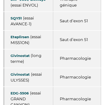
(essai ENVOL)
génique
(essai
SQY51
Saut d’exon 51
AVANCE-1)
(essai
Eteplirsen
Saut d’exon 51
MIS51ON)
(long
Givinostat
Pharmacologie
terme)
(essai
Givinostat
Pharmacologie
ULYSSES)
(essai
EDG-5506
GRAND
Pharmacologie
CANYON)