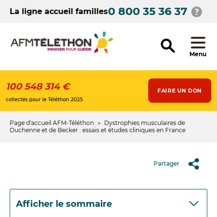
Aller
0 800 35 36 37
au
La ligne accueil familles
contenu
principal
Menu
100 548 314 €
FAIRE UN DON
collectés pour le Téléthon 2025
Page d'accueil AFM-Téléthon
Dystrophies musculaires de
Fil
Duchenne et de Becker : essais et études cliniques en France
d'Ariane
Partager
Afficher le sommaire