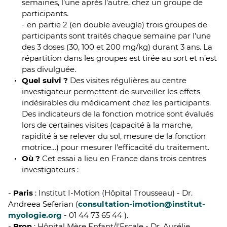
semaines, l’une après l’autre, chez un groupe de
participants.
- en partie 2 (en double aveugle) trois groupes de
participants sont traités chaque semaine par l’une
des 3 doses (30, 100 et 200 mg/kg) durant 3 ans. La
répartition dans les groupes est tirée au sort et n’est
pas divulguée.
Quel suivi ?
Des visites régulières au centre
investigateur permettent de surveiller les effets
indésirables du médicament chez les participants.
Des indicateurs de la fonction motrice sont évalués
lors de certaines visites (capacité à la marche,
rapidité à se relever du sol, mesure de la fonction
motrice…) pour mesurer l’efficacité du traitement.
Où ?
Cet essai a lieu en France dans trois centres
investigateurs :
-
Paris
: Institut I-Motion (Hôpital Trousseau) - Dr.
Andreea Seferian (
consultation-imotion@institut-
myologie.org
- 01 44 73 65 44 ).
-
Bron
: Hôpital Mère Enfant/l’Escale - Dr. Aurélie