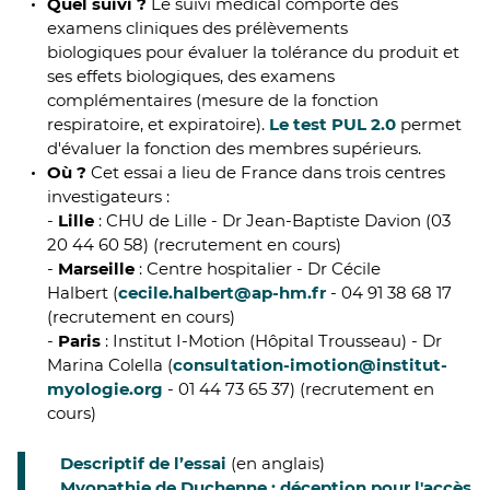
Quel suivi ?
Le suivi médical comporte des
examens cliniques des prélèvements
biologiques pour évaluer la tolérance du produit et
ses effets biologiques, des examens
complémentaires (mesure de la fonction
respiratoire, et expiratoire).
Le test PUL 2.0
permet
d'évaluer la fonction des membres supérieurs.
Où ?
Cet essai a lieu de France dans trois centres
investigateurs :
-
Lille
: CHU de Lille - Dr Jean-Baptiste Davion (03
20 44 60 58) (recrutement en cours)
-
Marseille
: Centre hospitalier - Dr Cécile
Halbert (
cecile.halbert@ap-hm.fr
- 04 91 38 68 17
(recrutement en cours)
-
Paris
: Institut I-Motion (Hôpital Trousseau) - Dr
Marina Colella (
consultation-imotion@institut-
myologie.org
- 01 44 73 65 37) (recrutement en
cours)
Descriptif de l’essai
(en anglais)
Myopathie de Duchenne : déception pour l'accès