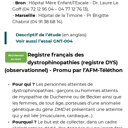
-
Bron
: Hôpital Mère Enfant/l’Escale - Dr. Laure Le
Goff (04 72 12 95 04 – 04 77 12 76 13).
-
Marseille
: Hôpital de la Timone - Pr Brigitte
Chabrol (04 91 38 68 14).
Descriptif de l’étude
(en anglais)
Voir aussi l’essai GNT-004
Registre français des
dystrophinopathies (registre DYS)
(observationnel) - Promu par l’AFM-Téléthon
Pour qui ?
Les personnes atteintes de
dystrophinopathies : garçons ou hommes atteints
de myopathie de Duchenne ou de Becker ainsi que
les femmes, de tout âge, porteuses d'une anomalie
génétique du gène
DMD
et présentant une atteinte
qui y est liée (musculaire, cardiaque…).
Pourquoi ?
Le but est de collecter, dans un cadre