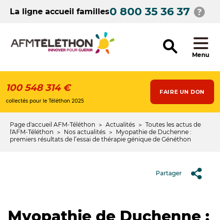
Aller
0 800 35 36 37
au
La ligne accueil familles
contenu
principal
Menu
100 548 314 €
FAIRE UN DON
collectés pour le Téléthon 2025
Page d'accueil AFM-Téléthon
Actualités
Toutes les actus de
Fil
l'AFM-Téléthon
Nos actualités
Myopathie de Duchenne :
premiers résultats de l’essai de thérapie génique de Généthon
d'Ariane
Partager
Myopathie de Duchenne :