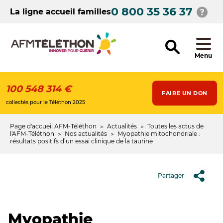
Aller
0 800 35 36 37
au
La ligne accueil familles
contenu
principal
Menu
100 548 314 €
FAIRE UN DON
collectés pour le Téléthon 2025
Page d'accueil AFM-Téléthon
Actualités
Toutes les actus de
Fil
l'AFM-Téléthon
Nos actualités
Myopathie mitochondriale :
résultats positifs d’un essai clinique de la taurine
d'Ariane
Partager
Myopathie