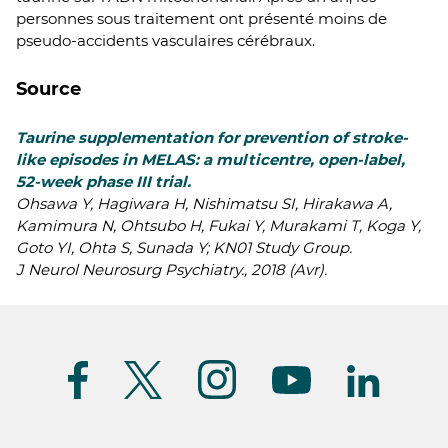
personnes sous traitement ont présenté moins de
pseudo-accidents vasculaires cérébraux.
Source
Taurine supplementation for prevention of stroke-
like episodes in MELAS: a multicentre, open-label,
52-week phase III trial.
Ohsawa Y, Hagiwara H, Nishimatsu SI, Hirakawa A,
Kamimura N, Ohtsubo H, Fukai Y, Murakami T, Koga Y,
Goto YI, Ohta S, Sunada Y; KN01 Study Group.
J Neurol Neurosurg Psychiatry., 2018 (Avr).
Suivez-
nous
(FR)