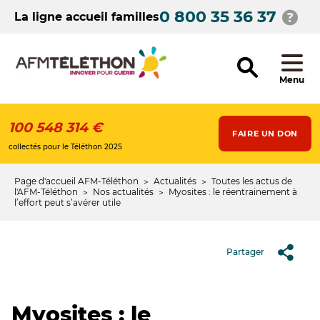
Aller
0 800 35 36 37
au
La ligne accueil familles
contenu
principal
Menu
100 548 314 €
FAIRE UN DON
collectés pour le Téléthon 2025
Page d'accueil AFM-Téléthon
Actualités
Toutes les actus de
Fil
l'AFM-Téléthon
Nos actualités
Myosites : le réentrainement à
l’effort peut s’avérer utile
d'Ariane
Partager
Myosites : le