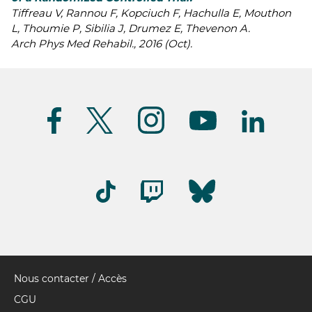
Tiffreau V, Rannou F, Kopciuch F, Hachulla E, Mouthon
L, Thoumie P, Sibilia J, Drumez E, Thevenon A.
Arch Phys Med Rehabil., 2016 (Oct).
Suivez-
nous
(FR)
Nous contacter / Accès
Pied
de
CGU
page