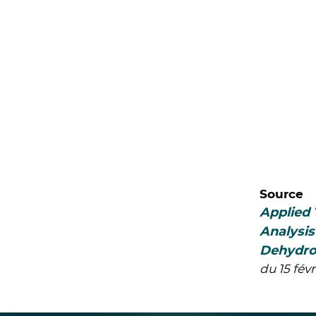
Source
Applied 
Analysis
Dehydro
du 15 fév