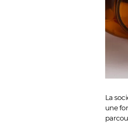
La soc
une fo
parcou