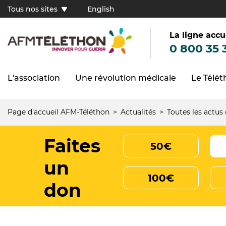
Aller
Tous nos sites
English
au
Tous
contenu
principal
nos
sites
La ligne accu
(FR)
0 800 35 
L'association
Une révolution médicale
Le Télé
Navigation
principale
Page d'accueil AFM-Téléthon
Actualités
Toutes les actus
Fil
d'Ariane
Faites
50€
un
100€
don