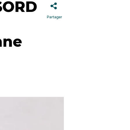
 SORD
Partager
nne