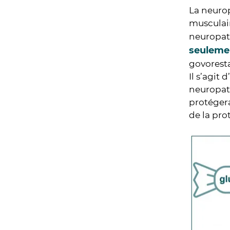
La neuro
musculair
neuropat
seuleme
govoresta
Il s’agit
neuropath
protégera
de la pro