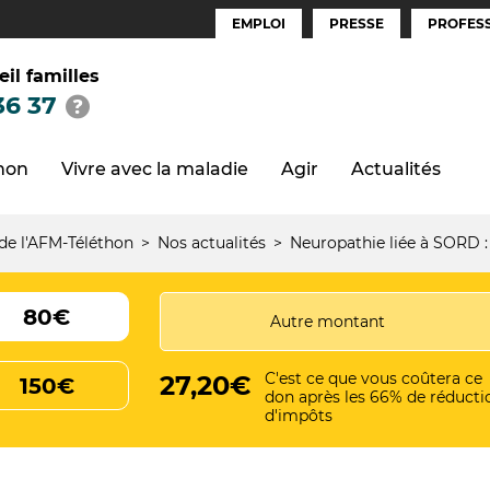
EMPLOI
PRESSE
PROFESS
Espaces
(FR)
eil familles
36 37
thon
Vivre avec la maladie
Agir
Actualités
 de l'AFM-Téléthon
Nos actualités
Neuropathie liée à SORD 
80€
C'est ce que vous coûtera ce
27,20€
150€
don après les 66% de réducti
d'impôts