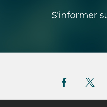
S'informer s
Suivez-
nous
(FR)