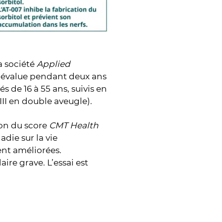
a société
Applied
RE évalue pendant deux ans
de 16 à 55 ans, suivis en
III en double aveugle).
ion du score
CMT Health
adie sur la vie
ient améliorées.
ire grave. L’essai est