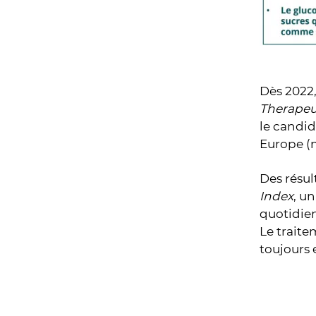
Dès 2022,
Therapeu
le candid
Europe (m
Des résul
Index
, u
quotidien
Le traite
toujours