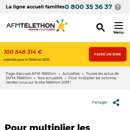
Aller
0 800 35 36 37
au
La ligne accueil familles
contenu
principal
Menu
100 548 314 €
FAIRE UN DON
collectés pour le Téléthon 2025
Page d'accueil AFM-Téléthon
Actualités
Toutes les actus de
Fil
l'AFM-Téléthon
Nos actualités
Pour multiplier les victoires,
rendez-vous sur le site Téléthon 2019 !
d'Ariane
Partager
Pour multiplier les