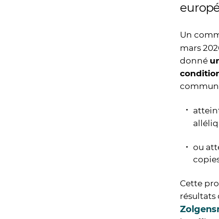
europé
Un commu
mars 202
donné
un
conditio
communiqu
attein
alléli
ou att
copie
Cette pro
résultats
Zolgen