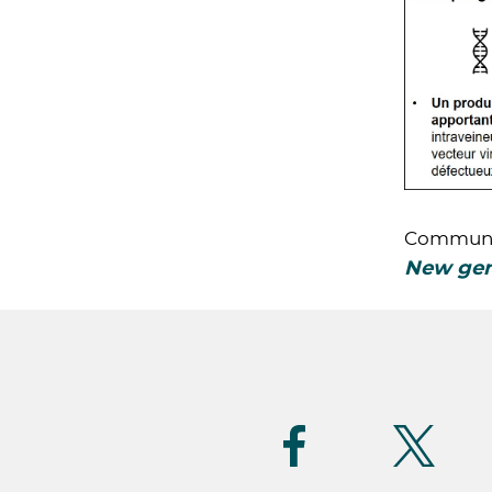
Communiq
New gene
Suivez-
nous
(FR)