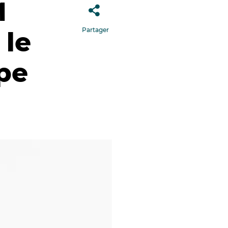
M
Partager
 le
pe