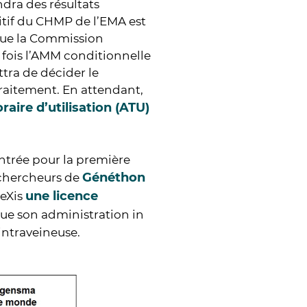
ndra des résultats
itif du CHMP de l’EMA est
que la Commission
 fois l’AMM conditionnelle
tra de décider le
raitement. En attendant,
aire d’utilisation (ATU)
ontrée pour la première
Généthon
 chercheurs de
une licence
veXis
que son administration in
intraveineuse.