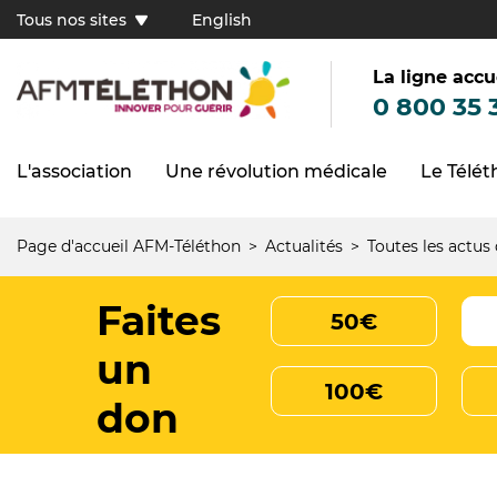
Aller
Tous nos sites
English
au
Tous
contenu
principal
nos
sites
La ligne accu
(FR)
0 800 35 
L'association
Une révolution médicale
Le Télé
Navigation
principale
Page d'accueil AFM-Téléthon
Actualités
Toutes les actus
Fil
d'Ariane
Faites
50€
un
100€
don