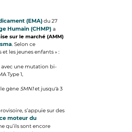
dicament (EMA)
du 27
age Humain (CHMP)
a
mise sur le marché (AMM)
nsma
. Selon ce
t les jeunes enfants » :
avec une mutation bi-
MA Type 1,
 le gène
SMN1
et jusqu'à 3
rovisoire, s’appuie sur des
ice moteur du
 qu’ils sont encore