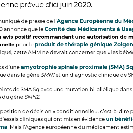
enne prévue d’ici juin 2020.
Agence Européenne du Mé
niqué de presse de l’
Comité des Médicaments à Us
0 annonce que le
 avis positif recommandant une autorisation de 
produit de thérapie génique Zolge
nnelle
pour le
é, cette AMM ne devrait concerner que « les bébés e
amyotrophie spinale proximale (SMA) 5q
ts d’une
que dans le gène
SMN1
et un diagnostic clinique de S
eints de SMA 5q avec une mutation bi-allélique dans
s du gène
SMN2
.
position de décision « conditionnelle », c’est-à-dire p
un bénéf
 d’essais cliniques qui ont mis en évidence
sma
. Mais l’Agence européenne du médicament estime