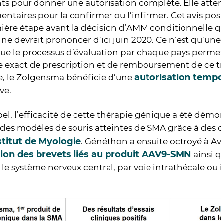
nts pour donner une autorisation complète. Elle atte
taires pour la confirmer ou l’infirmer. Cet avis pos
ière étape avant la décision d’AMM conditionnelle 
e devrait prononcer d’ici juin 2020. Ce n’est qu’une
ue le processus d’évaluation par chaque pays permet
 exact de prescription et de remboursement de ce t
autorisation tempor
e, le Zolgensma bénéficie d’une
ve.
el, l’efficacité de cette thérapie génique a été dém
 des modèles de souris atteintes de SMA grâce à des
stitut de Myologie
. Généthon a ensuite octroyé à A
ation des brevets liés au produit AAV9-SMN
ainsi 
 le système nerveux central, par voie intrathécale ou 