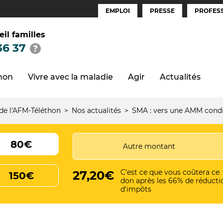
EMPLOI
PRESSE
PROFESS
Espaces
(FR)
eil familles
36 37
thon
Vivre avec la maladie
Agir
Actualités
 de l'AFM-Téléthon
Nos actualités
SMA : vers une AMM condi
80€
C'est ce que vous coûtera ce
27,20€
150€
don après les 66% de réducti
d'impôts