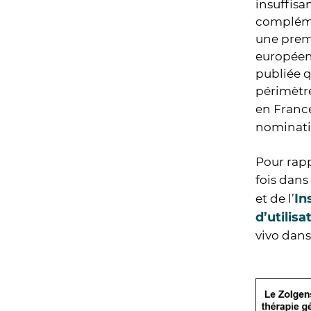
insuffisa
complémen
une prem
européenn
publiée q
périmètre
en Franc
nominati
Pour rapp
fois dans
In
et de l’
d’utilis
vivo dans