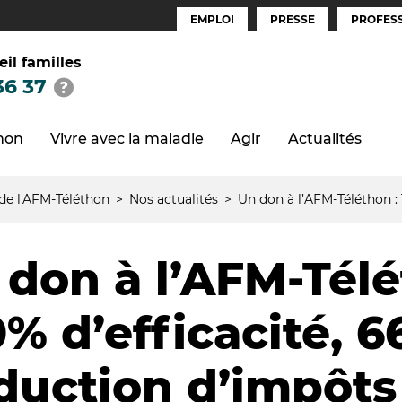
EMPLOI
PRESSE
PROFESS
Espaces
(FR)
eil familles
36 37
thon
Vivre avec la maladie
Agir
Actualités
 de l'AFM-Téléthon
Nos actualités
Un don à l’AFM-Téléthon :
 don à l’AFM-Télé
0% d’efficacité, 
duction d’impôts