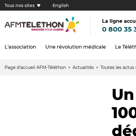
Aller
Tous nos sites
English
au
Tous
contenu
principal
nos
sites
La ligne accu
(FR)
0 800 35 
L'association
Une révolution médicale
Le Télé
Navigation
principale
Page d'accueil AFM-Téléthon
Actualités
Toutes les actus
Fil
d'Ariane
Un
10
dé