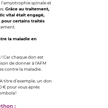
l’amyotrophie spinale et
es.
Grâce au traitement,
c vital était engagé,
 pour certains traités
itement.
ntre la maladie en
 ! Car chaque don est
ison de donner à l'AFM
es contre la maladie.
 A titre d’exemple, un don
20 € pour vous après
Tombola !
thon :