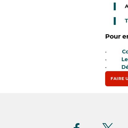
A
T
Pour e
Co
•
Le
•
Dé
•
FAIRE 
Suivez-
nous
(FR)