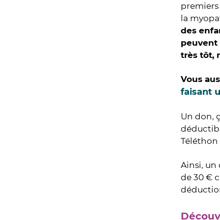
premiers
la myopat
des enfa
peuvent d
très tôt,
Vous auss
faisant 
Un don, ç
déductibl
Téléthon 
Ainsi, un
de 30 € c
déduction
Découvr