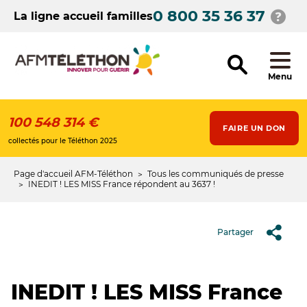
Aller
0 800 35 36 37
au
La ligne accueil familles
contenu
principal
Menu
100 548 314 €
FAIRE UN DON
collectés pour le Téléthon 2025
Page d'accueil AFM-Téléthon
Tous les communiqués de presse
Fil
INEDIT ! LES MISS France répondent au 3637 !
d'Ariane
Partager
INEDIT ! LES MISS France