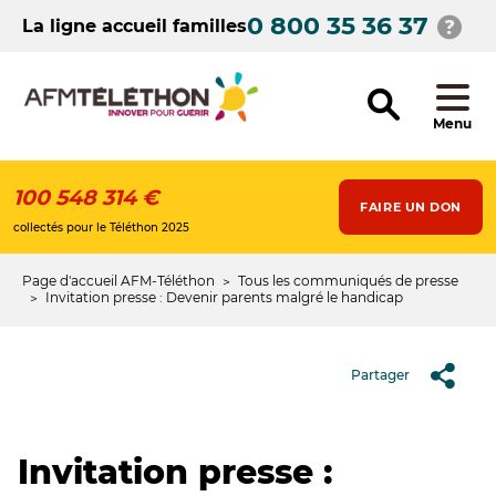
Aller
0 800 35 36 37
au
La ligne accueil familles
contenu
principal
Menu
100 548 314 €
FAIRE UN DON
collectés pour le Téléthon 2025
Page d'accueil AFM-Téléthon
Tous les communiqués de presse
Fil
Invitation presse : Devenir parents malgré le handicap
d'Ariane
Partager
Invitation presse :