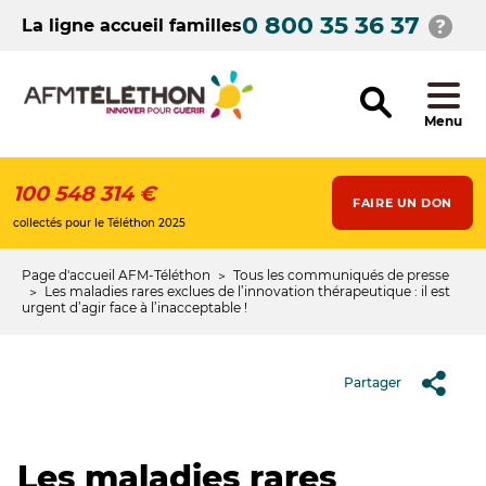
Aller
0 800 35 36 37
au
La ligne accueil familles
contenu
principal
Menu
100 548 314 €
FAIRE UN DON
collectés pour le Téléthon 2025
Page d'accueil AFM-Téléthon
Tous les communiqués de presse
Fil
Les maladies rares exclues de l’innovation thérapeutique : il est
urgent d’agir face à l’inacceptable !
d'Ariane
Partager
Les maladies rares