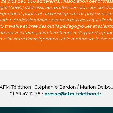
 de plus de 5 000 adhérents, l’Association des profess
gie (APBG) s’adresse aux professeurs de sciences de la
eignement public et de l’enseignement privé sous cont
iation professionnelle, ouverte à tous ceux qui s’intér
G travaille et crée des outils pédagogiques et scient
des universitaires, des chercheurs et de grands grou
un relai entre l’enseignement et le monde socio-éco
AFM-Téléthon : Stéphanie Bardon / Marion Delbouis
01 69 47 12 78 /
presse@afm-telethon.fr