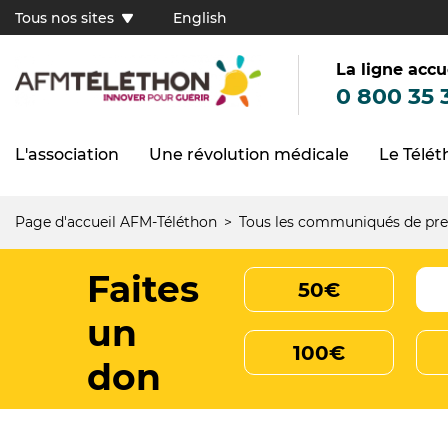
Aller
Tous nos sites
English
au
Tous
contenu
principal
nos
sites
La ligne accu
(FR)
0 800 35 
L'association
Une révolution médicale
Le Télé
Navigation
principale
Page d'accueil AFM-Téléthon
Tous les communiqués de pre
Fil
d'Ariane
Faites
50€
un
100€
don