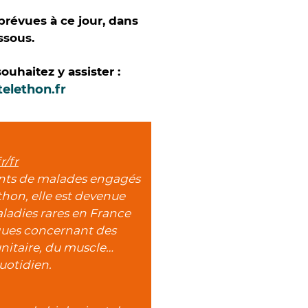
 prévues à ce jour, dans
ssous.
ouhaitez y assister :
elethon.fr
r/fr
ents de malades engagés
hon, elle est devenue
ladies rares en France
iques concernant des
nitaire, du muscle…
uotidien.