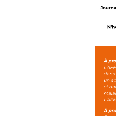
Journa
N’hé
À pro
L’AFM
dans 
un ac
et da
malad
L’AFM
À pro