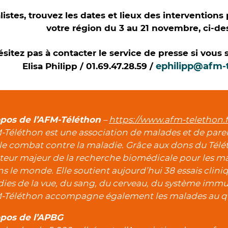
listes, trouvez les dates et lieux des interventions
votre région du 3 au 21 novembre, ci-de
sitez pas à contacter le service de presse si vous s
ephilipp@afm-t
Elisa Philipp / 01.69.47.28.59 /
pos de l’AFM-Téléthon
–
https://www.afm-telethon.f
-Téléthon est une association de malades et de par
le combat contre la maladie. Grâce aux dons du Télét
teur majeur de la recherche biomédicale pour les ma
ns le monde. Elle soutient aujourd’hui 38 essais clin
ies de la vue, du sang, du cerveau, du système immu
-Téléthon accompagne également les malades au q
pos de l’APBG