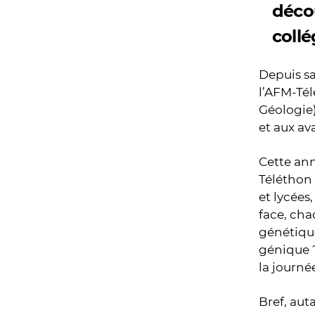
décou
collé
Depuis sa
l’AFM-Tél
Géologie)
et aux av
Cette ann
Téléthon 
et lycées
face, cha
génétiqu
génique ?
la journé
Bref, aut