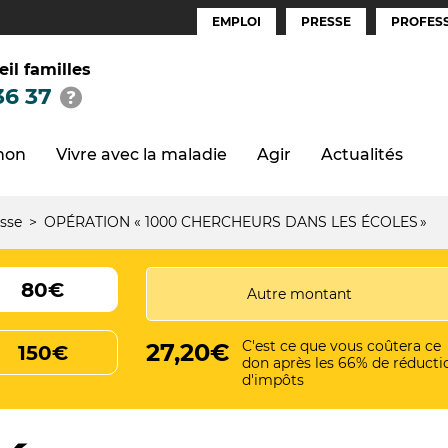
EMPLOI
PRESSE
PROFESS
Espaces
(FR)
eil familles
36 37
thon
Vivre avec la maladie
Agir
Actualités
sse
OPÉRATION « 1000 CHERCHEURS DANS LES ÉCOLES »
80€
C'est ce que vous coûtera ce
27,20€
150€
don après les 66% de réducti
d'impôts