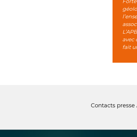
Forte
géolo
l’ens
assoc
L’APB
avec 
fait 
Contacts presse 