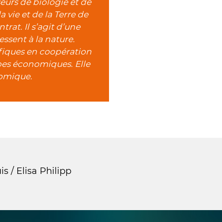
eurs de biologie et de
 vie et de la Terre de
rat. Il s’agit d’une
essent à la nature.
ifiques en coopération
pes économiques. Elle
nomique.
 / Elisa Philipp