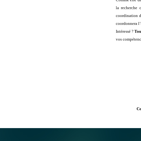
la recherche 
coordination d
coordonnera l’
Intéressé ?
T
ou
vos compétence
Co