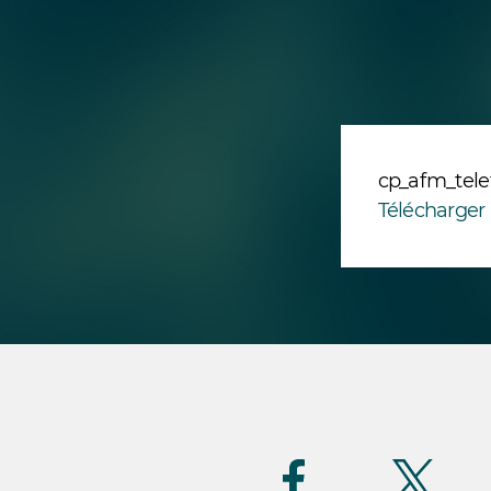
cp_afm_tele
Télécharger 
Suivez-
nous
(FR)