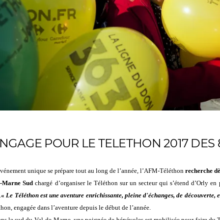
ENGAGE POUR LE TELETHON 2017 DES 8
événement unique se prépare tout au long de l’année, l’AFM-Téléthon
recherche d
de-Marne Sud
chargé d’organiser le Téléthon sur un secteur qui s’étend d’Orly en
.
«
Le Téléthon est une aventure enrichissante, pleine d'échanges, de découverte, 
hon, engagée dans l’aventure depuis le début de l’année
.
ns le sud du Val-de-Marne, une poignée de
bénévoles
est mobilisée pour faire du 