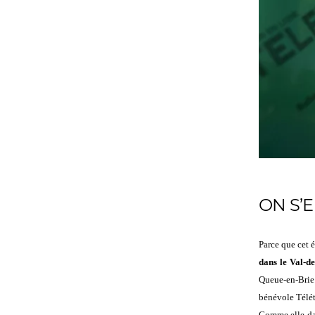
ON S’
Parce que cet 
dans le Val-
Queue-en-Brie
bénévole Télét
Comme elle da