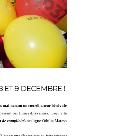
 ET 9 DECEMBRE !
ès maintenant un coordinateur bénévole
 passant par Limey-Brevannes, jusqu’à la
et de complicité»
souligne Othilia Mateso
Téléthon une fête unique et
faire avancer