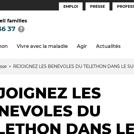
EMPLOI
PRESSE
PROFESS
Espaces
(FR)
eil familles
36 37
thon
Vivre avec la maladie
Agir
Actualités
sse
REJOIGNEZ LES BENEVOLES DU TELETHON DANS LE SU
JOIGNEZ LES
NEVOLES DU
LETHON DANS LE