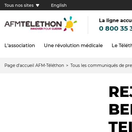
Aller
Tous nos sites
English
au
Tous
contenu
principal
nos
sites
La ligne accu
(FR)
0 800 35 
L'association
Une révolution médicale
Le Télé
Navigation
principale
Page d'accueil AFM-Téléthon
Tous les communiqués de pre
Fil
d'Ariane
RE
BE
TE