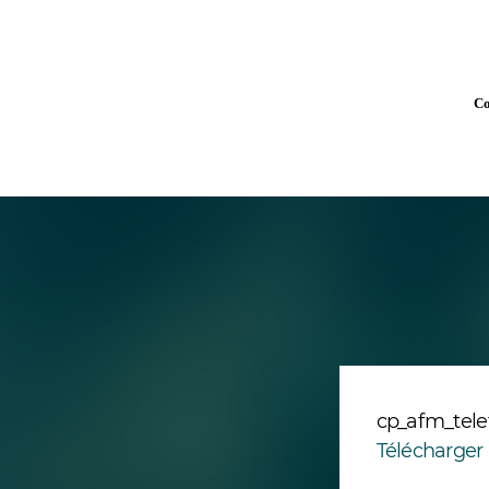
Co
cp_afm_tele
Télécharger 