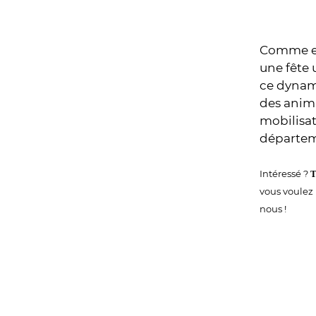
Comme eux
une fête 
ce dynami
des anima
mobilisat
départem
Intéressé ?
T
vous voulez 
nous !