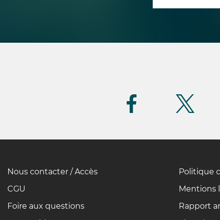
Suivez-
nous
(FR)
Nous contacter / Accès
Politique 
Pied
de
CGU
Mentions 
page
Foire aux questions
Rapport an