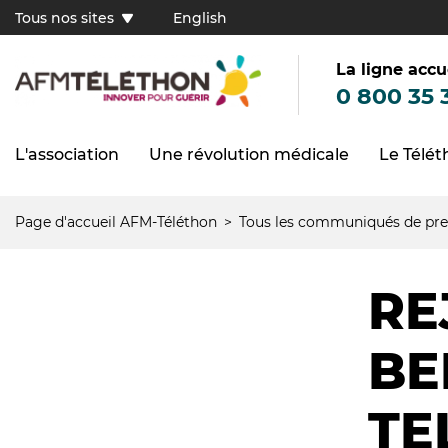
Aller
Tous nos sites
English
au
Tous
contenu
principal
nos
sites
La ligne accu
(FR)
0 800 35 
L'association
Une révolution médicale
Le Télé
Navigation
principale
Page d'accueil AFM-Téléthon
Tous les communiqués de pre
Fil
d'Ariane
RE
BE
TE