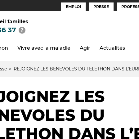
EMPLOI
PRESSE
PROFESS
Espaces
(FR)
eil familles
36 37
thon
Vivre avec la maladie
Agir
Actualités
sse
REJOIGNEZ LES BENEVOLES DU TELETHON DANS L’EURE
JOIGNEZ LES
NEVOLES DU
LETHON DANS L’