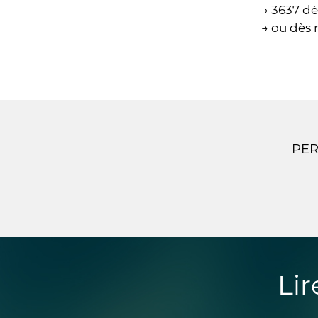
→ 3637 d
→ ou dè
PER
Li