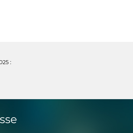
25 :
sse