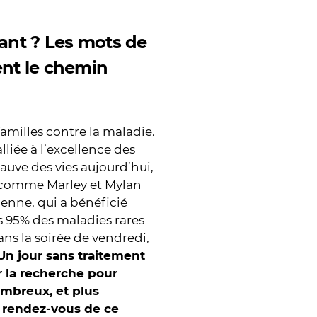
ant ? Les mots de
ent le chemin
familles contre la maladie.
lliée à l’excellence des
uve des vies aujourd’hui,
r comme Marley et Mylan
enne, qui a bénéficié
s 95% des maladies rares
ns la soirée de vendredi,
Un jour sans traitement
r la recherche pour
ombreux, et plus
 rendez-vous de ce