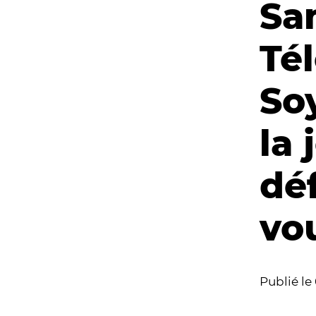
Sa
Té
So
la 
dé
vou
Publié le