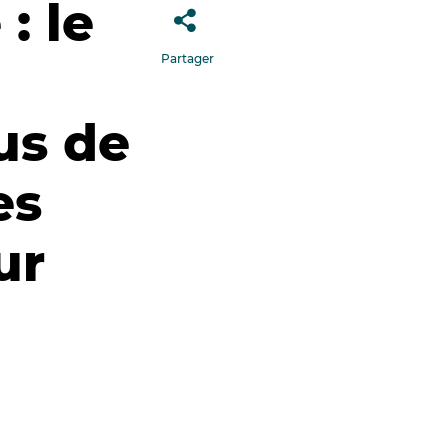
: le
Partager
us de
es
ur