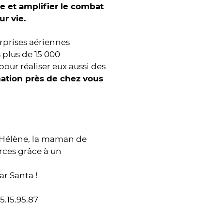
e et amplifier le combat
r vie.
rprises aériennes
 plus de 15 000
ur réaliser eux aussi des
mation près de chez vous
 Hélène, la maman de
rces grâce à un
r Santa !
5.15.95.87