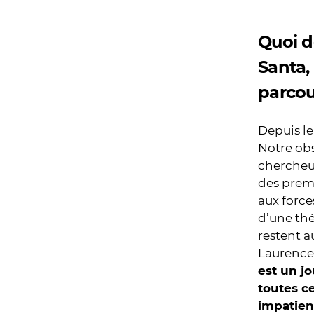
Quoi d
Santa,
parcou
Depuis le
Notre obs
chercheur
des prem
aux force
d’une thé
restent a
Laurence
est un j
toutes c
impatien