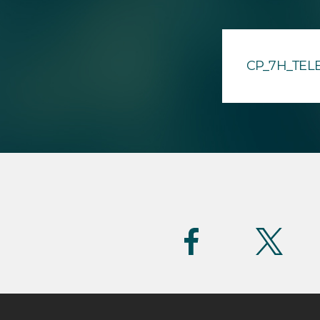
CP_7H_TEL
Suivez-
nous
(FR)