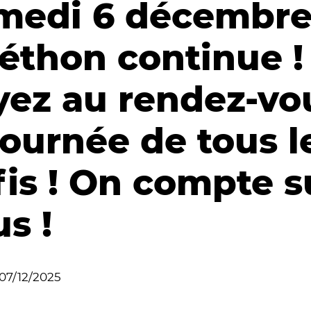
medi 6 décembre 
léthon continue !
yez au rendez-vo
journée de tous l
fis ! On compte s
s !
07/12/2025