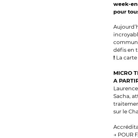
week-end
pour tou
Aujourd’h
incroyabl
communes 
défis en 
!
La carte
MICRO T
A PARTIR
Laurence
Sacha, at
traiteme
sur le Ch
Accrédita
→ POUR 