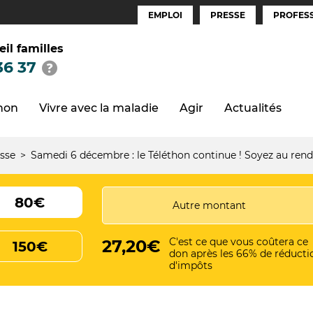
EMPLOI
PRESSE
PROFESS
Espaces
(FR)
eil familles
36 37
thon
Vivre avec la maladie
Agir
Actualités
sse
Samedi 6 décembre : le Téléthon continue ! Soyez au rende
80€
C'est ce que vous coûtera ce
27,20€
150€
don après les 66% de réducti
d'impôts