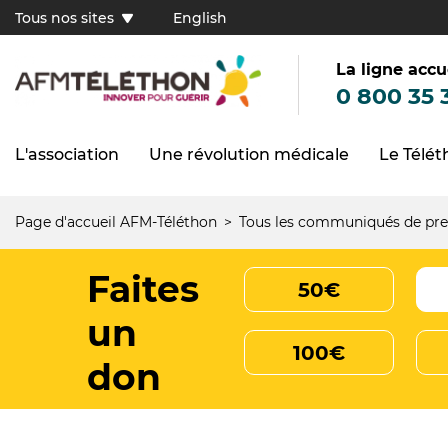
Aller
Tous nos sites
English
au
Tous
contenu
principal
nos
sites
La ligne accu
(FR)
0 800 35 
L'association
Une révolution médicale
Le Télé
Navigation
principale
Page d'accueil AFM-Téléthon
Tous les communiqués de pre
Fil
d'Ariane
Faites
50€
un
100€
don