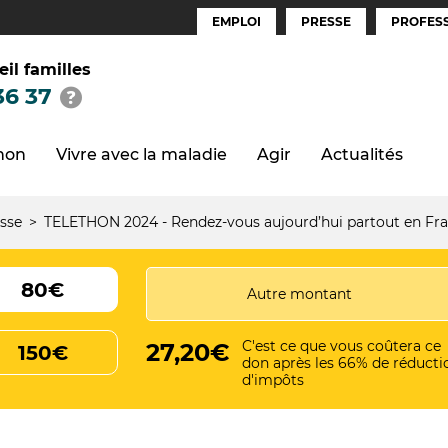
EMPLOI
PRESSE
PROFESS
Espaces
(FR)
eil familles
36 37
thon
Vivre avec la maladie
Agir
Actualités
sse
TELETHON 2024 - Rendez-vous aujourd’hui partout en Fra
80€
C'est ce que vous coûtera ce
27,20€
150€
don après les 66% de réducti
d'impôts