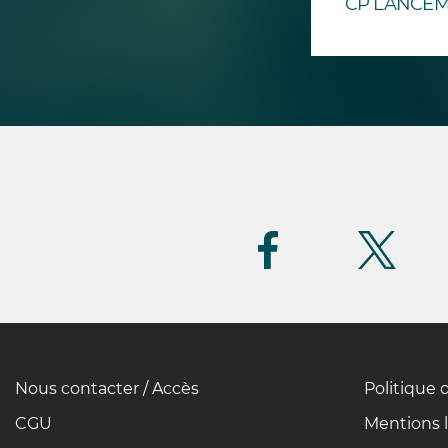
CP LANCEM
Suivez-
nous
(FR)
Nous contacter / Accès
Politique 
Pied
de
CGU
Mentions 
page