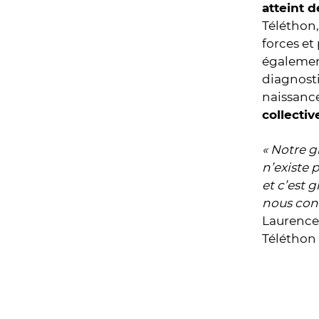
atteint 
Téléthon,
forces et
égaleme
diagnosti
naissanc
collectiv
« Notre g
n’existe 
et c’est 
nous conc
Laurence 
Téléthon 