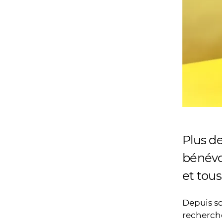
Plus d
bénévo
et tous
Depuis so
recherche