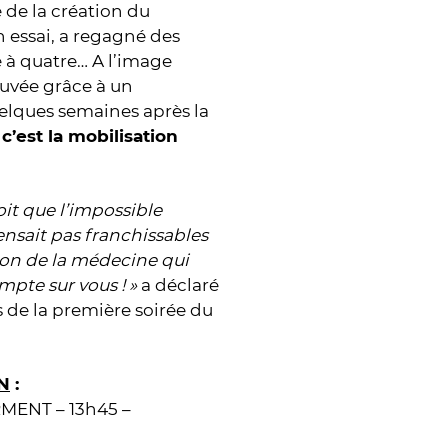
e de la création du
n essai, a regagné des
e à quatre… A l’image
auvée grâce à un
elques semaines après la
 c’est la mobilisation
oit que l’impossible
ensait pas franchissables
tion de la médecine qui
mpte sur vous ! »
a déclaré
 de la première soirée du
N
:
ENT – 13h45 –