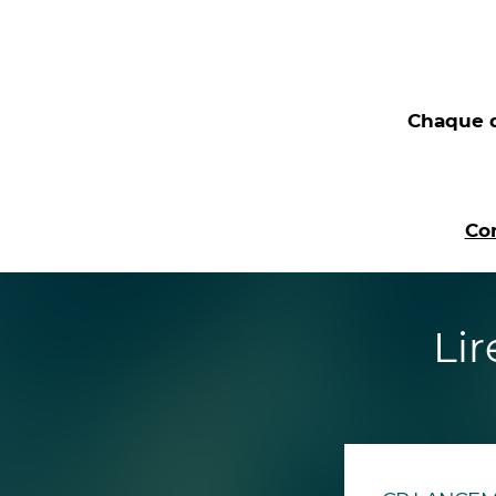
Chaque 
Con
Li