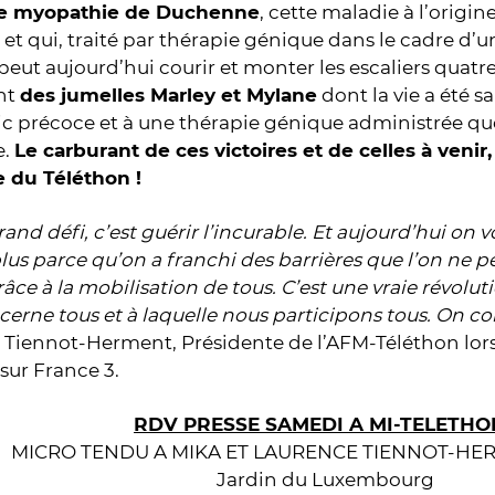
de myopathie de Duchenne
, cette maladie à l’origin
 et qui, traité par thérapie génique dans le cadre d’u
 peut aujourd’hui courir et monter les escaliers quatr
nt
des jumelles Marley et Mylane
dont la vie a été s
c précoce et à une thérapie génique administrée qu
e.
Le carburant de ces victoires et de celles à venir,
e du Téléthon !
rand défi, c’est guérir l’incurable. Et aujourd’hui on v
plus parce qu’on a franchi des barrières que l’on ne p
grâce à la mobilisation de tous. C’est une vraie révolu
erne tous et à laquelle nous participons tous. On co
Tiennot-Herment, Présidente de l’AFM-Téléthon lors
sur France 3.
RDV PRESSE SAMEDI A MI-TELETHO
MICRO TENDU A MIKA ET LAURENCE TIENNOT-HERM
Jardin du Luxembourg