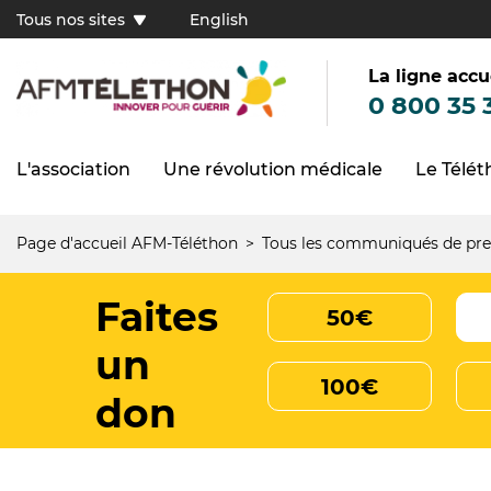
Aller
Tous nos sites
English
au
Tous
contenu
principal
nos
sites
La ligne accu
(FR)
0 800 35 
L'association
Une révolution médicale
Le Télé
Navigation
principale
Page d'accueil AFM-Téléthon
Tous les communiqués de pre
Fil
d'Ariane
Faites
50€
un
100€
don