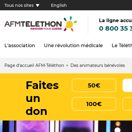
Aller
Tous nos sites
English
au
Tous
contenu
principal
nos
sites
La ligne accu
(FR)
0 800 35 
L'association
Une révolution médicale
Le Télé
Navigation
principale
Page d'accueil AFM-Téléthon
Des animateurs bénévoles
Fil
d'Ariane
Faites
50€
un
100€
don