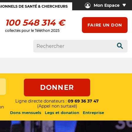
Mon Espace
IONNELS DE SANTÉ & CHERCHEURS
100 548 314 €
FAIRE UN DON
collectés pour le Téléthon 2025
Rech
DONNER
Ligne directe donateurs :
09 69 36 37 47
(Appel non surtaxé)
on
Dons mensuels
Legs et donation
Entreprise