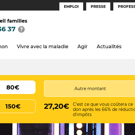
EMPLOI
PRESSE
PROFESS
Espaces
(FR)
eil familles
36 37
thon
Vivre avec la maladie
Agir
Actualités
80€
C'est ce que vous coûtera ce
27,20€
150€
don après les 66% de réducti
d'impôts