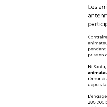
Les ani
antenn
partici
Contraire
animateur
pendant l
prise en 
Ni Santa,
animateu
rémunéra
depuis la
L’engagem
280 000 