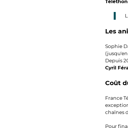
Téléthon
L
Les an
Sophie Da
(jusqu'en
Depuis 2
Cyril Fé
Coût d
France Té
exception
chaînes d
Pour fina