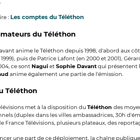
.
Les comptes du Téléthon
ire :
imateurs du Téléthon
vant anime le Téléthon depuis 1998, d'abord aux cô
 1999), puis de Patrice Lafont (en 2000 et 2001), Gérar
004, ce sont
Nagui
et
Sophie Davant
qui présentent l
raud
anime également une partie de l'émission.
u Téléthon
lévisions met à la disposition du
Téléthon
des moyen
nels (duplex dans les villes ambassadrices, 30h d'émi
e France Télévisions, plusieurs plateaux, des reportage
ncer une part de ce déploiement, la chaîne publique