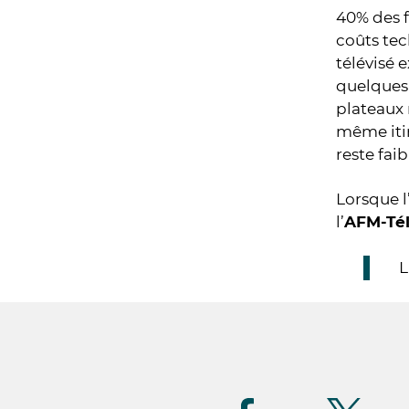
40% des f
coûts tec
télévisé 
quelques 
plateaux 
même itin
reste fai
Lorsque l
l’
AFM-Té
L
Suivez-
nous
(FR)