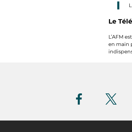
L
Le Tél
L’AFM est
en main p
indispens
Suivez-
nous
(FR)