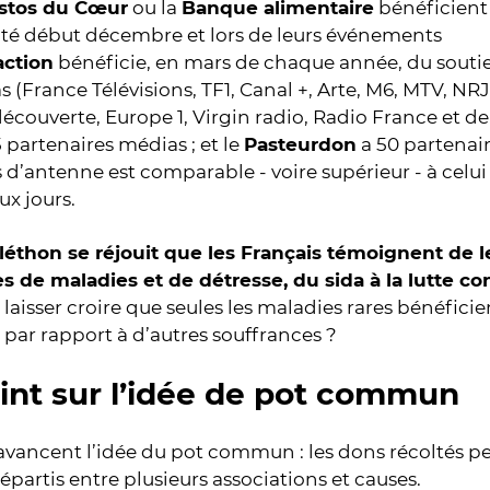
stos du Cœur
ou la
Banque alimentaire
bénéficient
lité début décembre et lors de leurs événements
action
bénéficie, en mars de chaque année, du soutie
 (France Télévisions, TF1, Canal +, Arte, M6, MTV, N
couverte, Europe 1, Virgin radio, Radio France et d
5 partenaires médias ; et le
Pasteurdon
a 50 partenai
d’antenne est comparable - voire supérieur - à celui
ux jours.
léthon se réjouit que les Français témoignent de le
s de maladies et de détresse, du sida à la lutte co
laisser croire que seules les maladies rares bénéfici
é par rapport à d’autres souffrances ?
int sur l’idée de pot commun
 avancent l’idée du pot commun : les dons récoltés
répartis entre plusieurs associations et causes.