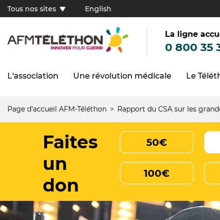
Aller
Tous nos sites
English
au
Tous
contenu
principal
nos
sites
La ligne accu
(FR)
0 800 35 
L'association
Une révolution médicale
Le Télé
Navigation
principale
Page d'accueil AFM-Téléthon
Rapport du CSA sur les grande
Fil
d'Ariane
Faites
50€
un
100€
don