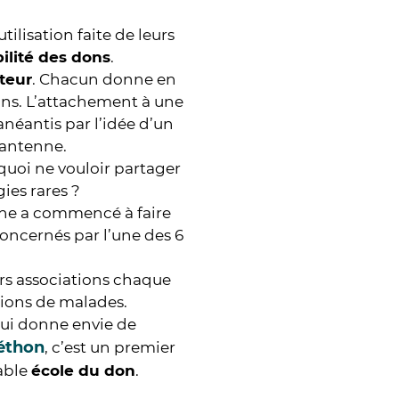
utilisation faite de leurs
bilité des dons
.
teur
. Chacun donne en
ions. L’attachement à une
anéantis par l’idée d’un
antenne.
quoi ne vouloir partager
ies rares ?
rche a commencé à faire
concernés par l’une des 6
rs associations chaque
ations de malades.
qui donne envie de
léthon
, c’est un premier
able
école du don
.