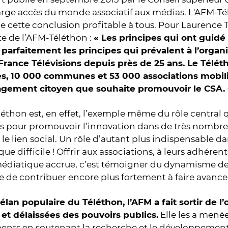
arge accès du monde associatif aux médias. L'AFM-Té
 de cette conclusion profitable à tous. Pour Laurenc
e de l’AFM-Téléthon :
«
Les principes qui ont guidé
 parfaitement les principes qui prévalent à l’organ
France Télévisions depuis près de 25 ans. Le Télét
s, 10 000 communes et 53 000 associations mobili
agement citoyen que souhaite promouvoir le CSA.
éthon est, en effet, l’exemple même du rôle central q
ifs pour promouvoir l’innovation dans de très nombr
 le lien social. Un rôle d’autant plus indispensable d
e difficile ! Offrir aux associations, à leurs adhérent
édiatique accrue, c’est témoigner du dynamisme de la
 de contribuer encore plus fortement à faire avanc
’élan populaire du Téléthon, l’AFM a fait sortir de l
et délaissées des pouvoirs publics.
Elle les a mené
nts en soutenant la recherche et le développement