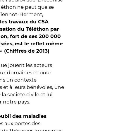
léthon ne peut que se
e Tiennot-Herment,
 les travaux du
CSA
isation du Téléthon par
hon, fort de ses 200 000
sées, est le reflet même
» (Chiffres de 2013)
ue jouent les acteurs
eux domaines et pour
ans un contexte
s et à leurs bénévoles, une
 société civile et lui
er notre pays.
’oubli des maladies
es aux portes des
 de thérapies innovantes