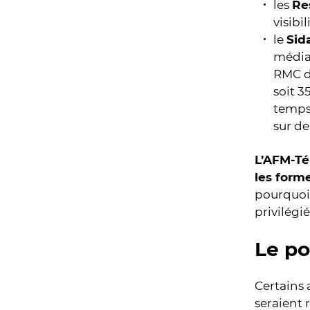
les
Re
visibi
le
Sid
médias
RMC dé
soit 3
temps 
sur de
L’AFM-Té
les forme
pourquoi 
privilégi
Le po
Certains
seraient 