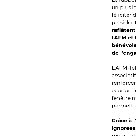
un plus l
féliciter
président
reflètent
l’AFM et 
bénévole
de l’eng
L’AFM-Tél
associat
renforcer
économiqu
fenêtre m
permettre
Grâce à l
ignorées 
médicame