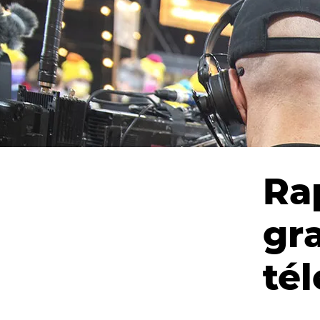
Ra
gr
tél