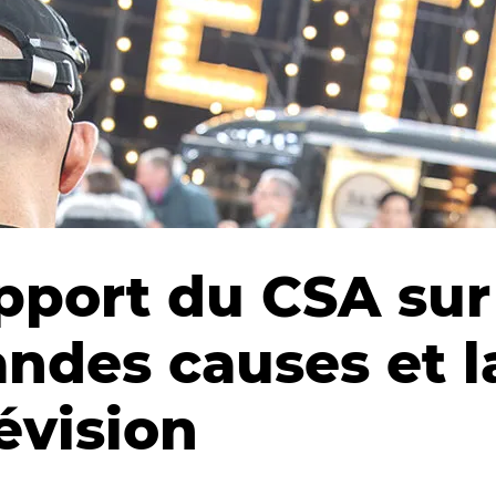
pport du CSA sur
andes causes et l
évision