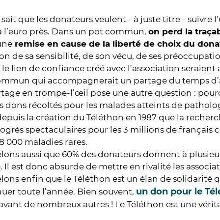
 sait que les donateurs veulent - à juste titre - suivre l’
à l’euro près. Dans un pot commun,
on perd la traça
une
remise en cause de la liberté de choix du dona
on de sa sensibilité, de son vécu, de ses préoccupat
 le lien de confiance créé avec l’association seraient 
ommun qui accompagnerait un partage du temps d’
tage en trompe-l’œil pose une autre question : pour
s dons récoltés pour les malades atteints de patholog
depuis la création du Téléthon en 1987 que la reche
ogrès spectaculaires pour les 3 millions de français 
8 000 maladies rares.
lons aussi que 60% des donateurs donnent à plusieu
 Il est donc absurde de mettre en rivalité les associ
ons enfin que le Téléthon est un élan de solidarité 
un don pour le Té
uer toute l’année. Bien souvent,
vant de nombreux autres ! Le Téléthon est une vérit