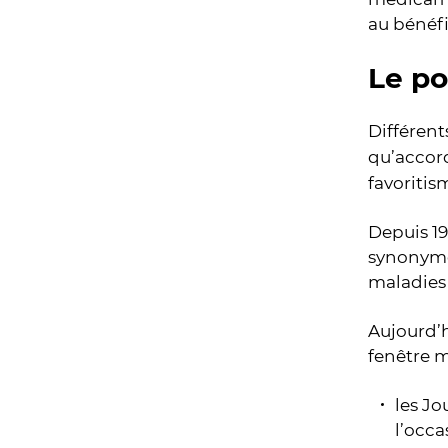
au bénéf
Le po
Différent
qu’accor
favoritis
Depuis 19
synonyme
maladies 
Aujourd’h
fenêtre m
les Jo
l’occ