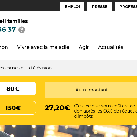
EMPLOI
PRESSE
PROFESS
Espaces
(FR)
eil familles
36 37
thon
Vivre avec la maladie
Agir
Actualités
s causes et la télévision
80€
C'est ce que vous coûtera ce
27,20€
150€
don après les 66% de réducti
d'impôts