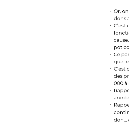
Or, on
dons 
C’est 
foncti
cause,
pot c
Ce par
que le
C’est 
des pr
000 à 
Rappe
année.
Rappel
contin
don… a