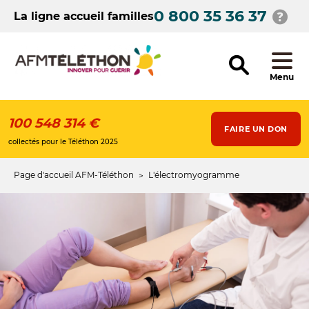
Aller
0 800 35 36 37
au
La ligne accueil familles
contenu
principal
Menu
100 548 314 €
FAIRE UN DON
collectés pour le Téléthon 2025
Page d'accueil AFM-Téléthon
L'électromyogramme
Fil
d'Ariane