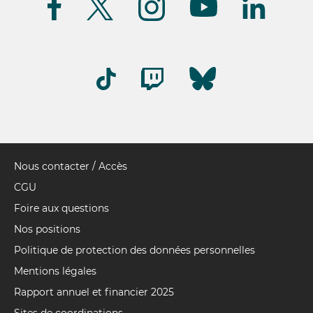
nous
(FR)
Nous contacter / Accès
Pied
de
CGU
page
Foire aux questions
Nos positions
Politique de protection des données personnelles
Mentions légales
Rapport annuel et financier 2025
Sites de coordinations