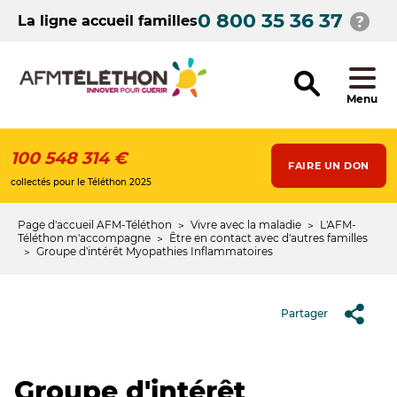
Aller
0 800 35 36 37
au
La ligne accueil familles
contenu
principal
Menu
100 548 314 €
FAIRE UN DON
collectés pour le Téléthon 2025
Page d'accueil AFM-Téléthon
Vivre avec la maladie
L'AFM-
Fil
Téléthon m'accompagne
Être en contact avec d'autres familles
Groupe d'intérêt Myopathies Inflammatoires
d'Ariane
Partager
Groupe d'intérêt