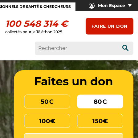
Mon Espace
IONNELS DE SANTÉ & CHERCHEURS
100 548 314 €
FAIRE UN DON
collectés pour le Téléthon 2025
Rech
Faites un don
50€
80€
100€
150€