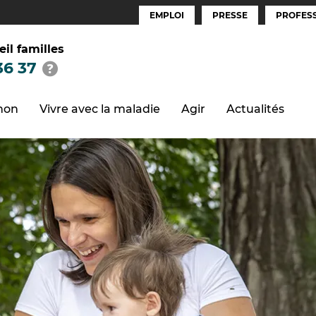
EMPLOI
PRESSE
PROFESS
Espaces
(FR)
eil familles
36 37
thon
Vivre avec la maladie
Agir
Actualités