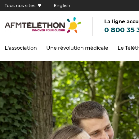
Aller
Tous nos sites
English
au
Tous
contenu
principal
nos
sites
La ligne accu
(FR)
0 800 35 
L'association
Une révolution médicale
Le Télé
Navigation
principale