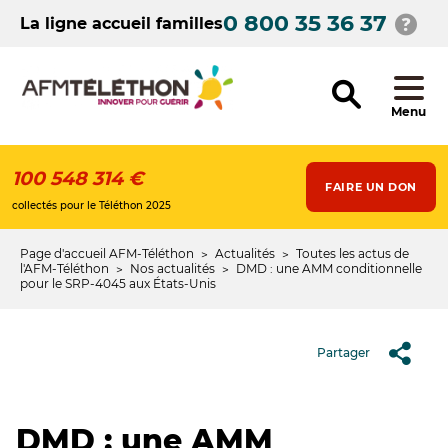
Aller
0 800 35 36 37
au
La ligne accueil familles
contenu
principal
Menu
100 548 314 €
FAIRE UN DON
collectés pour le Téléthon 2025
Page d'accueil AFM-Téléthon
Actualités
Toutes les actus de
Fil
l'AFM-Téléthon
Nos actualités
DMD : une AMM conditionnelle
pour le SRP-4045 aux États-Unis
d'Ariane
Partager
DMD : une AMM