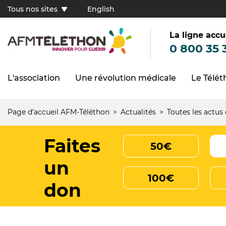
Aller
Tous nos sites
English
au
Tous
contenu
principal
nos
sites
La ligne accu
(FR)
0 800 35 
L'association
Une révolution médicale
Le Télé
Navigation
principale
Page d'accueil AFM-Téléthon
Actualités
Toutes les actus
Fil
d'Ariane
Faites
50€
un
100€
don