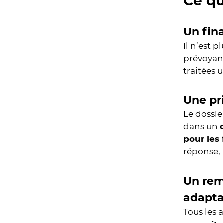
Ce q
Un fin
Il n’est 
prévoyanc
traitées 
Une pr
Le dossie
dans un
pour les 
réponse,
Un rem
adapta
Tous les 