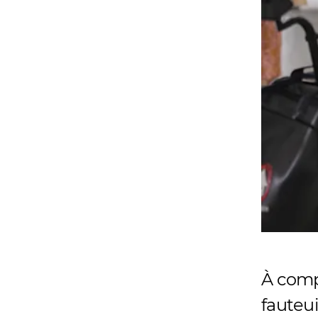
À comp
fauteui