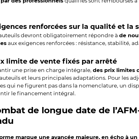
 par des professionnels
qualifiés sont remboursés à 
gences renforcées sur la qualité et la 
fauteuils devront obligatoirement répondre à
de nou
ues
aux exigences renforcées : résistance, stabilité, ad
x limite de vente fixés par arrêté
ntir une prise en charge intégrale,
des prix limites
fauteuils et leurs principales adaptations. Pour les a
es qui ne figurent pas dans la nomenclature, un disp
ntir le financement intégral.
mbat de longue date de l’AFM
ndu
forme marque une avancée majeure, en écho à un 