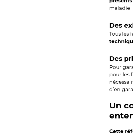
prescrits
maladie
Des exi
Tous les 
techniq
Des pri
Pour gara
pour les 
nécessair
d’en gara
Un co
ente
Cette ré