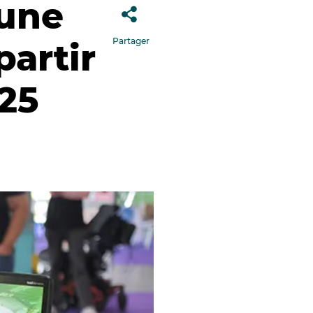
 une
Partager
artir
25