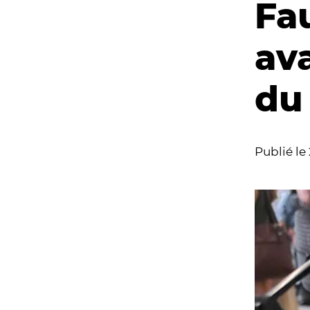
Fau
av
du
Publié le