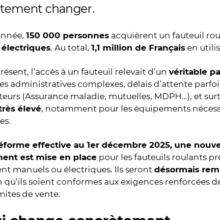
tement changer.
année,
150 000 personnes
acquièrent un fauteuil ro
 électriques
. Au total,
1,1 million de Français
en utili
résent, l’accès à un fauteuil relevait d’un
véritable p
 administratives complexes, délais d’attente parfois
teurs (Assurance maladie, mutuelles, MDPH…), et sur
très élevé
, notamment pour les équipements nécess
es.
réforme effective au 1er décembre 2025, une nouve
ent est mise en place
pour les fauteuils roulants p
ient manuels ou électriques. Ils seront
désormais rem
 qu’ils soient conformes aux exigences renforcées de 
imites de vente.