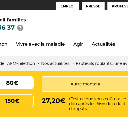
EMPLOI
PRESSE
PROFESS
Espaces
(FR)
eil familles
36 37
thon
Vivre avec la maladie
Agir
Actualités
 de l'AFM-Téléthon
Nos actualités
Fauteuils roulants : une 
80€
C'est ce que vous coûtera ce
27,20€
150€
don après les 66% de réducti
d'impôts