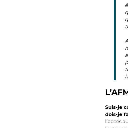
é
q
q
t
A
m
a
p
t
h
L’AFM
Suis-je 
dois-je fa
l’accès a