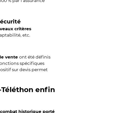
100 % par l’assurance
sécurité
veaux critères
aptabilité, etc.
 de vente
ont été définis
djonctions spécifiques
ositif sur devis permet
-Téléthon enfin
combat historique porté