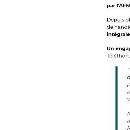
par l’AF
Depuis pl
de handi
intégrale
Un engag
Téléthon,
“
d
p
n
v
N
m
N