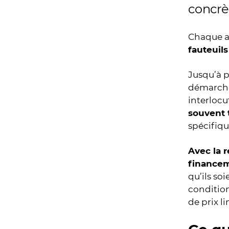
concrè
Chaque 
fauteuils
Jusqu’à p
démarches
interlocu
souvent 
spécifiqu
Avec la 
financem
qu’ils so
condition
de prix l