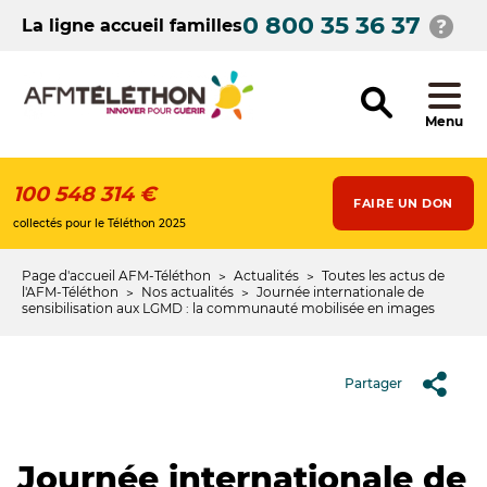
Aller
0 800 35 36 37
au
La ligne accueil familles
contenu
principal
Menu
100 548 314 €
FAIRE UN DON
collectés pour le Téléthon 2025
Page d'accueil AFM-Téléthon
Actualités
Toutes les actus de
Fil
l'AFM-Téléthon
Nos actualités
Journée internationale de
sensibilisation aux LGMD : la communauté mobilisée en images
d'Ariane
Partager
Journée internationale de