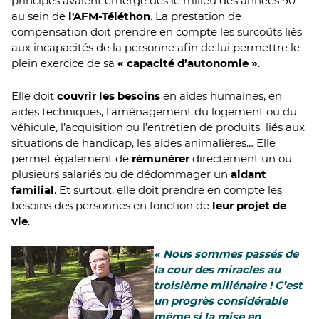
principes avaient émergé dès le milieu des années 90
au sein de
l'AFM-Téléthon
. La prestation de
compensation doit prendre en compte les surcoûts liés
aux incapacités de la personne afin de lui permettre le
plein exercice de sa
« capacité d’autonomie »
.
Elle doit
couvrir les besoins
en aides humaines, en
aides techniques, l’aménagement du logement ou du
véhicule, l’acquisition ou l’entretien de produits liés aux
situations de handicap, les aides animalières… Elle
permet également de
rémunérer
directement un ou
plusieurs salariés ou de dédommager un
aidant
familial
. Et surtout, elle doit prendre en compte les
besoins des personnes en fonction de
leur projet de
vie
.
« Nous sommes passés de
la cour des miracles au
troisième millénaire ! C’est
un progrès considérable
même si la mise en