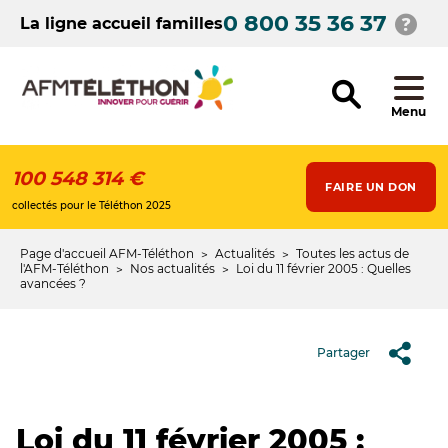
Aller
0 800 35 36 37
au
La ligne accueil familles
contenu
principal
Menu
100 548 314 €
FAIRE UN DON
collectés pour le Téléthon 2025
Page d'accueil AFM-Téléthon
Actualités
Toutes les actus de
Fil
l'AFM-Téléthon
Nos actualités
Loi du 11 février 2005 : Quelles
avancées ?
d'Ariane
Partager
Loi du 11 février 2005 :