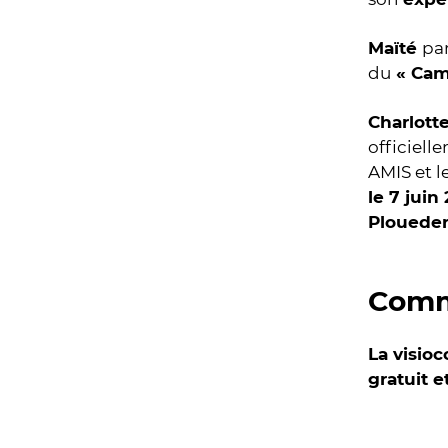
Maïté
pa
du
« Cam
Charlotte
officiell
AMIS et l
le 7 juin
Ploueder
Comme
La visioc
gratuit e