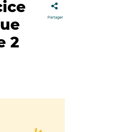
cice
Partager
que
e 2