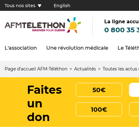
Aller
Tous nos sites
English
au
Tous
contenu
principal
nos
sites
La ligne accu
(FR)
0 800 35 
L'association
Une révolution médicale
Le Télé
Navigation
principale
Page d'accueil AFM-Téléthon
Actualités
Toutes les actus
Fil
d'Ariane
Faites
50€
un
100€
don