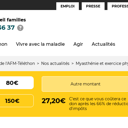
EMPLOI
PRESSE
PROFESS
Espaces
(FR)
eil familles
36 37
thon
Vivre avec la maladie
Agir
Actualités
 de l'AFM-Téléthon
Nos actualités
Myasthénie et exercice phys
80€
C'est ce que vous coûtera ce
27,20€
150€
don après les 66% de réducti
d'impôts