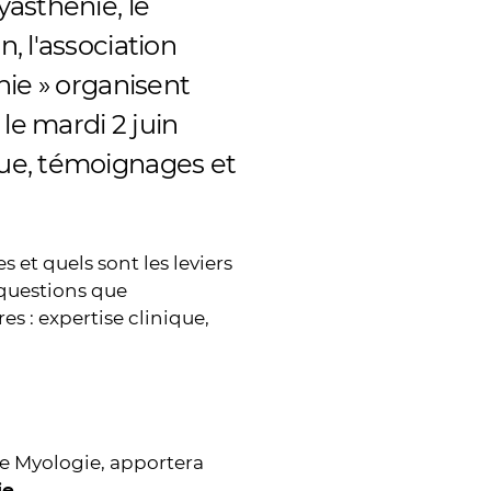
asthénie, le
, l'association
nie » organisent
le mardi 2 juin
ue, témoignages et
et quels sont les leviers
s questions que
s : expertise clinique,
de Myologie, apportera
e.