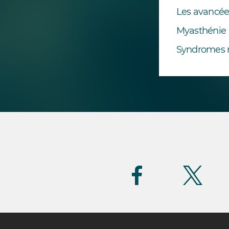
Les avancée
Myasthénie
Syndromes 
Suivez-
nous
(FR)