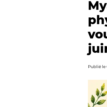
My
ph
vou
jui
Publié le