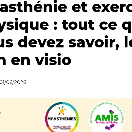
asthénie et exer
ysique : tout ce 
s devez savoir, l
n en visio
01/06/2026