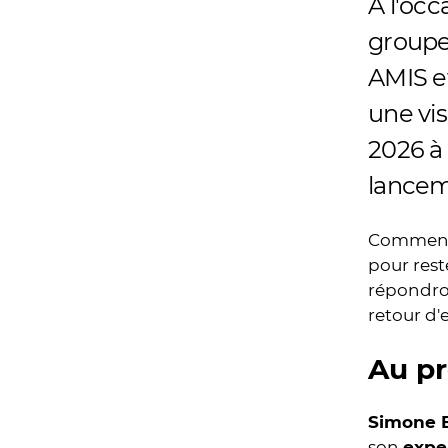
À l'oc
groupe 
AMIS et
une vis
2026 à
lanceme
Comment b
pour rest
répondron
retour d'
Au p
Simone 
son
exper