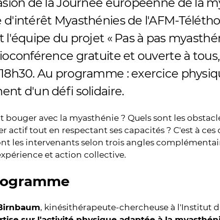
casion de la Journée européenne de la my
d'intérêt Myasthénies de l'AFM-Téléthon
 l'équipe du projet « Pas à pas myasthé
ioconférence gratuite et ouverte à tous, 
 18h30. Au programme : exercice physiq
nt d'un défi solidaire.
ouger avec la myasthénie ? Quels sont les obstacles 
er actif tout en respectant ses capacités ? C'est à ce
t les intervenants selon trois angles complémentaire
expérience et action collective.
rogramme
Birnbaum
, kinésithérapeute-chercheuse à l'Institut 
tise sur l'activité physique adaptée à la myasthéni