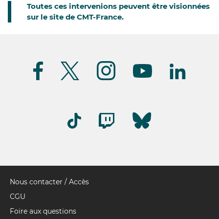
Toutes ces intervenions peuvent être visionnées
sur le site de CMT-France.
Suivez-
nous
(FR)
Nous contacter / Accès
Pied
de
CGU
page
Foire aux questions