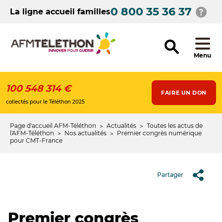
Aller
0 800 35 36 37
au
La ligne accueil familles
contenu
principal
Menu
100 548 314 €
FAIRE UN DON
collectés pour le Téléthon 2025
Page d'accueil AFM-Téléthon
Actualités
Toutes les actus de
Fil
l'AFM-Téléthon
Nos actualités
Premier congrès numérique
pour CMT-France
d'Ariane
Partager
Premier congrès