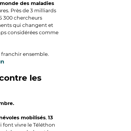
le monde des maladies
es. Près de 3 milliards
 5 300 chercheurs
ements qui changent et
temps considérées comme
à franchir ensemble.
un
contre les
embre.
névoles mobilisés
,
13
i font vivre le Téléthon