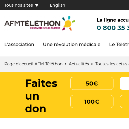
Aller
Tous nos sites
English
au
Tous
contenu
principal
nos
sites
La ligne accu
(FR)
0 800 35 
L'association
Une révolution médicale
Le Télé
Navigation
principale
Page d'accueil AFM-Téléthon
Actualités
Toutes les actus
Fil
d'Ariane
Faites
50€
un
100€
don