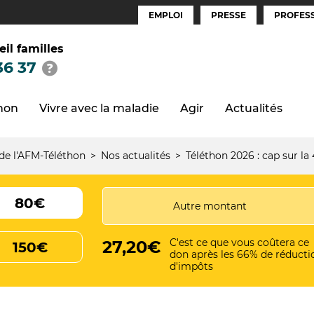
EMPLOI
PRESSE
PROFESS
Espaces
(FR)
eil familles
36 37
thon
Vivre avec la maladie
Agir
Actualités
 de l'AFM-Téléthon
Nos actualités
Téléthon 2026 : cap sur la 
80€
C'est ce que vous coûtera ce
27,20€
150€
don après les 66% de réducti
d'impôts