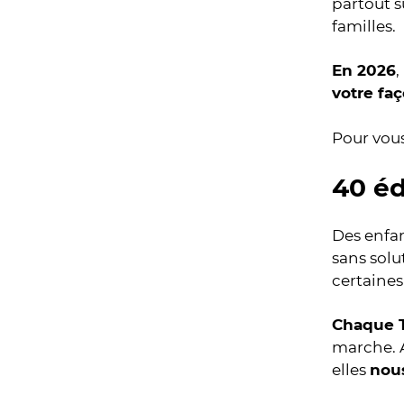
partout s
familles.
En 2026
,
votre fa
Pour vous
40 éd
Des enfa
sans solu
certaines
Chaque T
marche. 
elles
nous