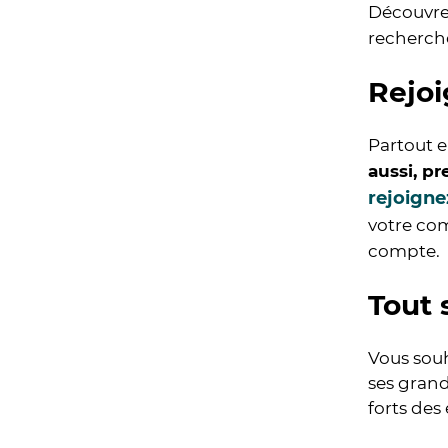
Découvr
recherche
Rejoi
Partout e
aussi, pr
rejoigne
votre c
compte.
Tout 
Vous souh
ses grand
forts des