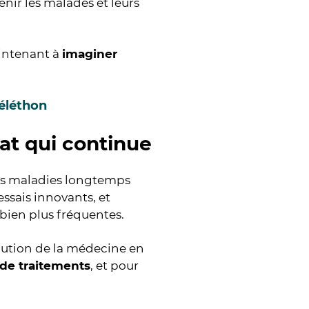
enir les malades et leurs
aintenant à
imaginer
Téléthon
at qui continue
es maladies longtemps
ssais innovants, et
bien plus fréquentes.
lution de la médecine en
 de traitements
, et pour