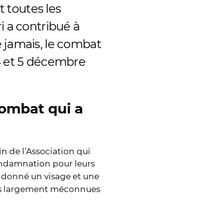
t toutes les
i a contribué à
 jamais, le combat
 4 et 5 décembre
combat qui a
in de l’Association qui
ondamnation pour leurs
 donné un visage et une
ors largement méconnues