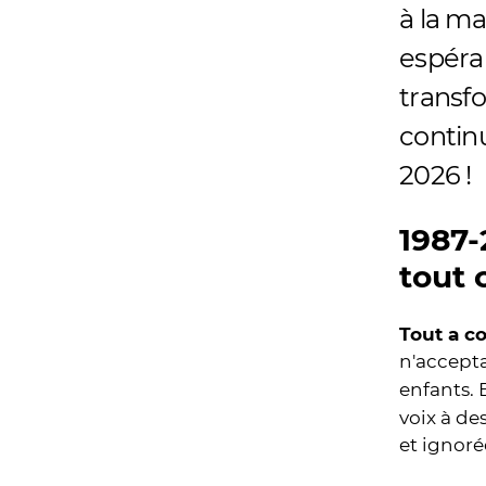
à la ma
espéran
transf
contin
2026 !
1987-
tout
Tout a c
n'accept
enfants. 
voix à d
et ignoré