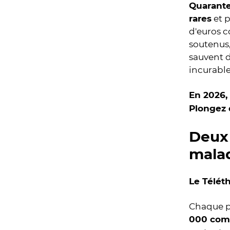
Quarante
rares
et p
d'euros c
soutenus,
sauvent 
incurabl
En 2026, 
Plongez
Deux 
malad
Le Télét
Chaque p
000 com