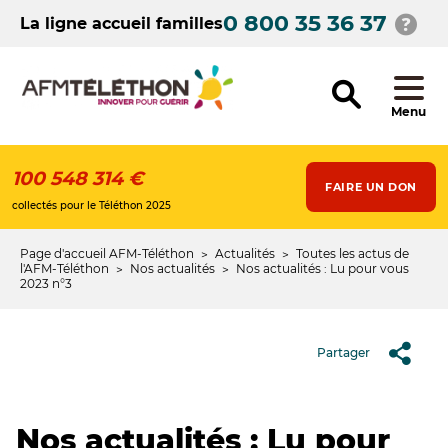
Aller
0 800 35 36 37
au
La ligne accueil familles
contenu
principal
Menu
100 548 314 €
FAIRE UN DON
collectés pour le Téléthon 2025
Page d'accueil AFM-Téléthon
Actualités
Toutes les actus de
Fil
l'AFM-Téléthon
Nos actualités
Nos actualités : Lu pour vous
2023 n°3
d'Ariane
Partager
Nos actualités : Lu pour