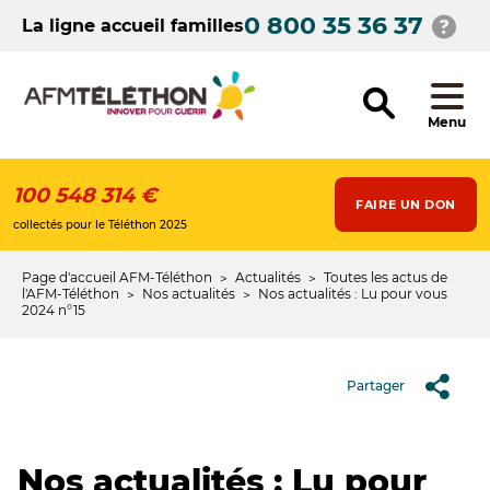
Aller
0 800 35 36 37
au
La ligne accueil familles
contenu
principal
Menu
100 548 314 €
FAIRE UN DON
collectés pour le Téléthon 2025
Page d'accueil AFM-Téléthon
Actualités
Toutes les actus de
Fil
l'AFM-Téléthon
Nos actualités
Nos actualités : Lu pour vous
2024 n°15
d'Ariane
Partager
Nos actualités : Lu pour