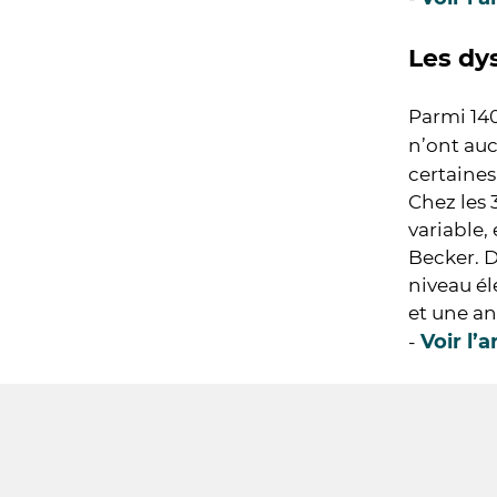
Les dy
Parmi 14
n’ont au
certaines
Chez les 
variable,
Becker. D
niveau él
et une a
Voir l’a
-
Suivez-
nous
(FR)