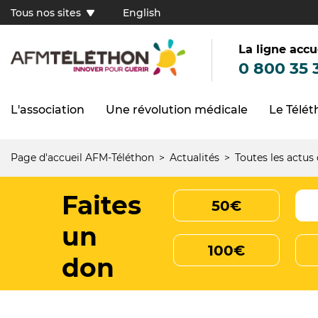
Aller
Tous nos sites
English
au
Tous
contenu
principal
nos
sites
La ligne accu
(FR)
0 800 35 
L'association
Une révolution médicale
Le Télé
Navigation
principale
Page d'accueil AFM-Téléthon
Actualités
Toutes les actus
Fil
d'Ariane
Faites
50€
un
100€
don