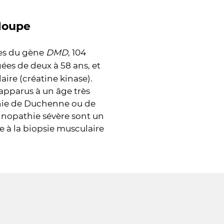
 loupe
es du gène
DMD
, 104
âgées de deux à 58 ans, et
ire (créatine kinase).
apparus à un âge très
athie de Duchenne ou de
hinopathie sévère sont un
e à la biopsie musculaire
.