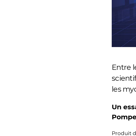
Entre l
scienti
les myo
Un ess
Pomp
Produit 