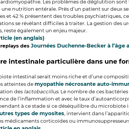
ardiomyopathie. Les problèmes de déglutition sont f
 une nutrition entérale. Près d’un patient sur deux se
s et 42 % présentent des troubles psychiatriques, c
tions se révélant difficiles à traiter. La gestion des u
s, reste également un enjeu majeur.
rticle (en anglais)
Journées Duchenne-Becker à l’âge a
s replays des
ore intestinale particulière dans une f
iote intestinal serait moins riche et d’une compositi
myopathie nécrosante auto-immu
s atteintes de
ation des
lactobaccillus
. Le nombre de ces bactérie
nce de l’inflammation et avec le taux d’autoanticorps
pendant à ce stade si ce déséquilibre du microbiote i
utres types de myosites
, intervient dans l’appariti
des médicaments corticoïdes ou immunosuppresseur
rticle en anglais