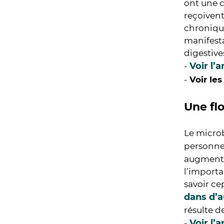
ont une c
reçoivent
chronique
manifesta
digestive
Voir l’a
-
-
Voir le
Une fl
Le microb
personne
augment
l’importa
savoir ce
dans d’a
résulte 
Voir l’a
-