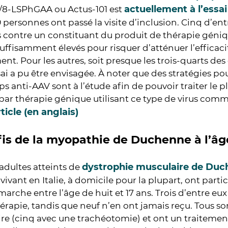
actuellement à l’essai
2/8-LSPhGAA ou Actus-101 est
 personnes ont passé la visite d’inclusion. Cinq d’ent
 contre un constituant du produit de thérapie géniq
uffisamment élevés pour risquer d’atténuer l’efficac
t. Pour les autres, soit presque les trois-quarts des 
sai a pu être envisagée. À noter que des stratégies po
ps anti-AAV sont à l’étude afin de pouvoir traiter le
ar thérapie génique utilisant ce type de virus comm
rticle (en anglais)
fis de la myopathie de Duchenne à l’âg
dystrophie musculaire de Du
adultes atteints de
vivant en Italie, à domicile pour la plupart, ont partic
marche entre l’âge de huit et 17 ans. Trois d’entre eux
érapie, tandis que neuf n’en ont jamais reçu. Tous so
ire (cinq avec une trachéotomie) et ont un traiteme