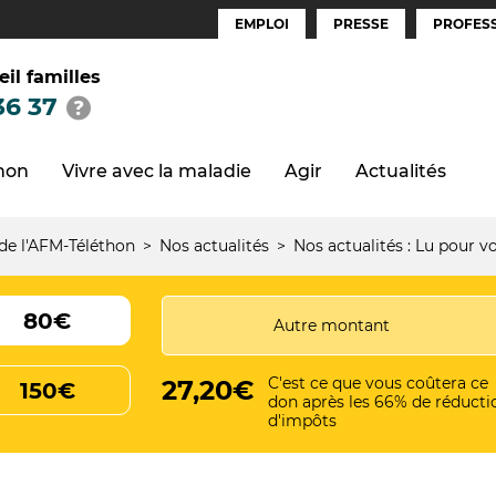
EMPLOI
PRESSE
PROFESS
Espaces
(FR)
eil familles
36 37
thon
Vivre avec la maladie
Agir
Actualités
 de l'AFM-Téléthon
Nos actualités
Nos actualités : Lu pour v
80€
C'est ce que vous coûtera ce
27,20€
150€
don après les 66% de réducti
d'impôts