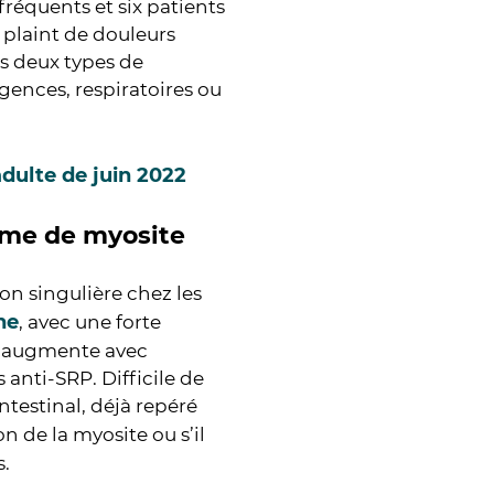
réquents et six patients
 plaint de douleurs
es deux types de
rgences, respiratoires ou
dulte de juin 2022
orme de myosite
on singulière chez les
ne
, avec une forte
s augmente avec
 anti-SRP. Difficile de
ntestinal, déjà repéré
on de la myosite ou s’il
s.