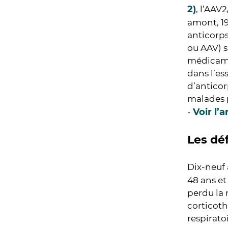
2)
, l’AAV
amont, 19
anticorps
ou AAV) s
médicamen
dans l’es
d’anticor
malades p
Voir l’a
-
Les dé
Dix-neuf 
48 ans et 
perdu la 
corticoth
respirato